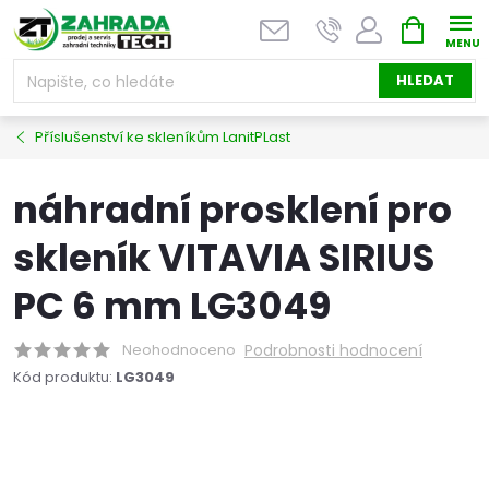
Přejít
NÁKUPNÍ
na
KOŠÍK
obsah
HLEDAT
Příslušenství ke skleníkům LanitPLast
náhradní prosklení pro
skleník VITAVIA SIRIUS
PC 6 mm LG3049
Neohodnoceno
Podrobnosti hodnocení
Kód produktu:
LG3049