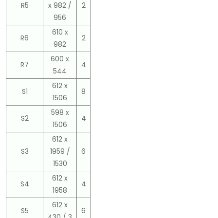
R5
x 982 /
2
956
610 x
R6
2
982
600 x
R7
4
544
612 x
S1
8
1506
598 x
S2
4
1506
612 x
S3
1959 /
6
1530
612 x
S4
4
1958
612 x
S5
6
430 / 3