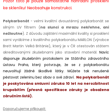
Pozor toto je pouze samostatné náhradní prosklení
ke skleníku! Neobsahuje konstrukci.
Polykarbonát
- velmi kvalitní dvoustěnný polykarbonát se
silným UV filtrem (
na slunci a mrazu nekřehne, ani
nežloutne
). Z důvodu zajištění maximální kvality si prosklení
sami vyrábíme z kvalitního polykarbonátu MARLON (výrobce
Brett Martin Velká Británie), který je v ČR otestován státem
akreditovanými zkušebnami jako stavební materiál.
Navíc
disponuje zkušebním protokolem ze Státního zdravotního
ústavu Praha, který potvrzuje, že se z polykarbonátu
neuvolňují žádné škodlivé látky. Můžete tak nerušeně
pěstovat zeleninu bez obav o své zdraví.
Na polykarbonát
je poskytována smluvní záruka 10 let na nerozbitnost
krupobitím (přesná specifikace záruky je obsažena
záručním listě).
Doporučujeme přikoupit: