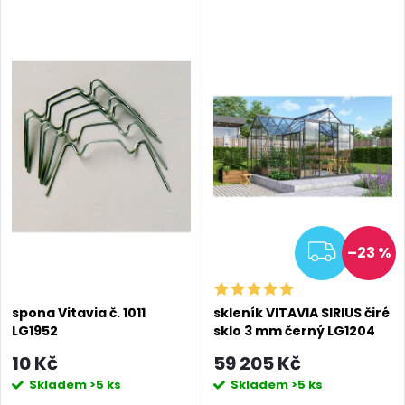
MA
ZDAR
–23 %
spona Vitavia č. 1011
skleník VITAVIA SIRIUS čiré
LG1952
sklo 3 mm černý LG1204
10 Kč
59 205 Kč
Skladem
>5 ks
Skladem
>5 ks