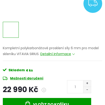
Z
Kompletní polykarbonátové prosklení síly 6 mm pro model
skleníku VITAVIA SIRIUS.
Detailní informace
Skladem
4 ks
Možnosti doručení
22 990 Kč
i
Měrná
cena:
VLOŽIT DO KOŠÍKU