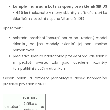
komplet náhradní kotvící spony pro skleník SIRIUS
- 440 ks
(naleznete v meny skleníky / příslušenství ke
skleníkům / ostatní / spona Vitavia č. 1011)
Upozornění:
náhradní prosklení "pasuje" pouze na uvedený model
skleníku, na jiné modely skleníků jej není možné
namontovat
před zakoupením náhradního prosklení pro váš skleník
si pečlivě ověřte, zda jsou uvedené rozměry
kompatibilní s vaším skleníkem
Obsah balení a rozměry jednotlivých desek náhradního
prosklení pro skleník SIRIUS:
rozměry
( šířka x
označení
ks
výška v