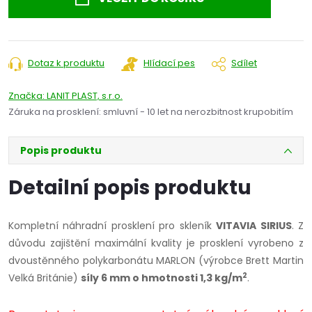
Dotaz k produktu
Hlídací pes
Sdílet
Značka:
LANIT PLAST, s.r.o.
Záruka na prosklení
:
smluvní - 10 let na nerozbitnost krupobitím
Popis produktu
Detailní popis produktu
Kompletní náhradní prosklení pro skleník
VITAVIA SIRIUS
. Z
důvodu zajištění maximální kvality je prosklení vyrobeno z
dvoustěnného polykarbonátu MARLON (výrobce Brett Martin
2
Velká Británie)
síly 6 mm o hmotnosti 1,3 kg/m
.