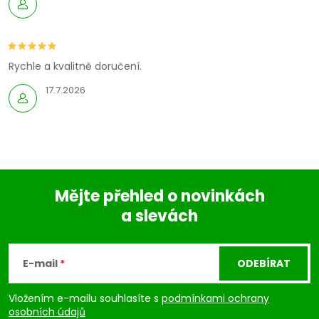
Rychle a kvalitně doručení.
17.7.2026
Mějte přehled o novinkách
a slevách
Z
á
E-mail
ODEBÍRAT
p
Vložením e-mailu souhlasíte s
podmínkami ochrany
osobních údajů