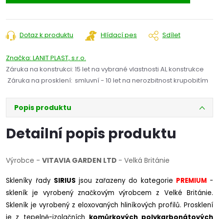
Dotaz k produktu
Hlídací pes
Sdílet
Značka:
LANIT PLAST, s.r.o.
Záruka na konstrukci
:
15 let na vybrané vlastnosti AL konstrukce
Záruka na prosklení
:
smluvní - 10 let na nerozbitnost krupobitím
Popis produktu
Detailní popis produktu
Výrobce -
VITAVIA GARDEN LTD
- Velká Británie
Skleníky řady
SIRIUS
jsou zařazeny do kategorie
PREMIUM
-
skleník je vyrobený značkovým výrobcem z Velké Británie.
Skleník je vyrobený z eloxovaných hliníkových profilů. Prosklení
je z tepelně-izolačních
komůrkových polykarbonátových