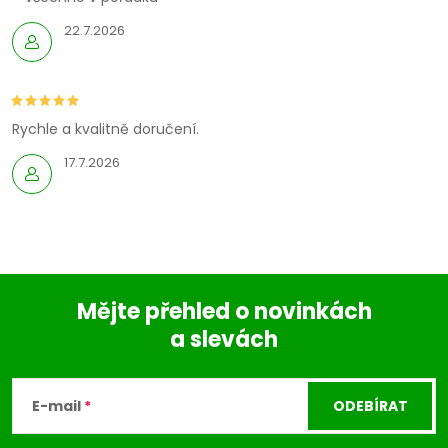
22.7.2026
Rychle a kvalitně doručení.
17.7.2026
Mějte přehled o novinkách
a slevách
Z
á
E-mail
ODEBÍRAT