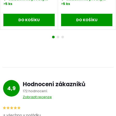
>5 ks
>5 ks
DO KOŠÍKU
DO KOŠÍKU
Hodnocení zákazníků
4,9
172 hodnocení
Zobrazit recenze
+ všechno v pořádku