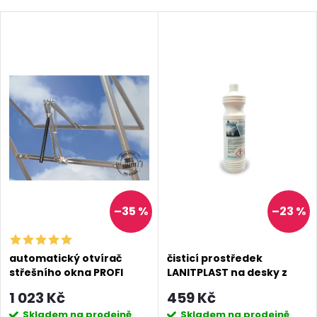
–35 %
–23 %
automatický otvírač
čisticí prostředek
střešního okna PROFI
LANITPLAST na desky z
polykarbonátu
1 023 Kč
459 Kč
Skladem na prodejně
Skladem na prodejně