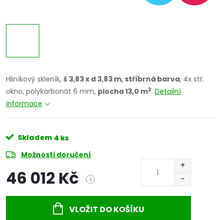
Hliníkový skleník,
š 3,83 x d 3,83 m, stříbrná barva
, 4x stř.
2
okno, polykarbonát 6 mm,
plocha 13,0 m
.
Detailní
informace
Skladem
4 ks
Možnosti doručení
46 012 Kč
i
Měrná
cena:
VLOŽIT DO KOŠÍKU