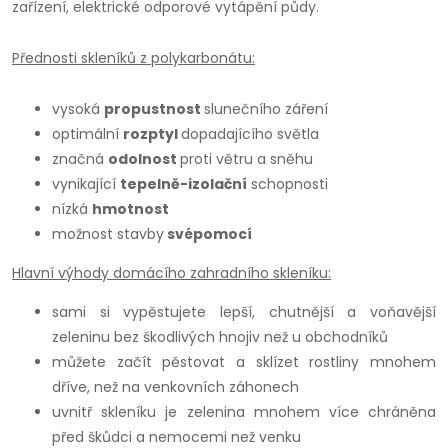
zařízení, elektrické odporové vytápění půdy.
Přednosti skleníků z polykarbonátu:
vysoká
propustnost
slunečního záření
optimální
rozptyl
dopadajícího světla
značná
odolnost
proti větru a sněhu
vynikající
tepelně-izolační
schopnosti
nízká
hmotnost
možnost stavby
svépomocí
Hlavní výhody domácího zahradního skleníku:
sami si vypěstujete lepší, chutnější a voňavější
zeleninu bez škodlivých hnojiv než u obchodníků
můžete začít pěstovat a sklízet rostliny mnohem
dříve, než na venkovních záhonech
uvnitř skleníku je zelenina mnohem více chráněna
před škůdci a nemocemi než venku