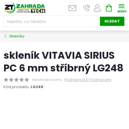
Přejít
NÁKUPNÍ
na
KOŠÍK
obsah
HLEDAT
Skleníky
skleník VITAVIA SIRIUS
PC 6 mm stříbrný LG248
Neohodnoceno
Podrobnosti hodnocení
Kód produktu:
LG248