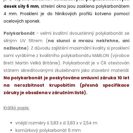
desek síly 6 mm
, střešní okna jsou zasklena polykarbonátem
4 mm. Prosklení je do hliníkových profilů kotveno pomocí
ocelových sponek.
Polykarbonát
- velmi kvalitní dvoustěnný polykarbonát se
silným UV filtrem (
na slunci a mrazu nekřehne, ani
nežloutne
). Z důvodu zajištění maximální kvality si prosklení
sami vyrábíme z kvalitního polykarbonátu MARLON (výrobce
Brett Martin Velká Británie). Polykarbonát je v ČR otestován
státem akreditovanými zkušebnami jako stavební materiál.
Na polykarbonát je poskytována smluvní záruka 10 let
na nerozbitnost krupobitím (přesná specifikace
záruky je obsažena v záručním listě).
Krátký popis:
vnější rozměry š 3,83 x d 3,83 x v 2,54 m
komůrkový polykarbonát 6 mm