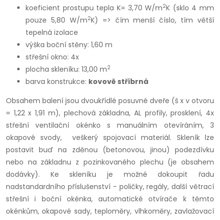
2
koeficient prostupu tepla K= 3,70 W/m
K (sklo 4 mm
2
pouze 5,80 W/m
K) => čím menší číslo, tím větší
tepelná izolace
výška boční stěny: 1,60 m
střešní okno: 4x
2
plocha skleníku: 13,00 m
barva konstrukce:
kovově stříbrná
Obsahem balení jsou dvoukřídlé posuvné dveře (š x v otvoru
= 1,22 x 1,91 m), plechová základna, AL profily, prosklení, 4x
střešní ventilační okénko s manuálním otevíráním, 3
okapové svody, veškerý spojovací materiál. Skleník lze
postavit buď na zděnou (betonovou, jinou) podezdívku
nebo na základnu z pozinkovaného plechu (je obsahem
dodávky). Ke skleníku je možné dokoupit řadu
nadstandardního příslušenství - poličky, regály, další větrací
střešní i boční okénka, automatické otvírače k těmto
okénkům, okapové sady, teploměry, vlhkoměry, zavlažovací