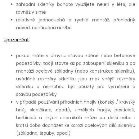
zahradní skleníky bohatě využijete nejen v létě, ale
rovněž v zimě
relativně jednoduchá a rychlá montáž, přehledný
návod, nenáročná údržba
Upozornění:
pokud máte v úmyslu stavbu zděné nebo betonové
podezdívky, tak ji stavte až po zakoupení skleníku a po
montáži ocelové základny (nebo konstrukce skleníku),
uváděné rozměry skleníku jsou max vnější rozměry
skleníku a nemohou být použity pro vyměření a
stavbu podezdívky
v případě používání přírodních hnojiv (koňský / kravský
hnůj, slepičince, apod.), umělých hnojiv, pesticidů,
herbicidů a jiných chemikálií může po delší nebo i
kratší době docházet ke korozi ocelových dílů skleníku
(základna, šrouby, apod.)