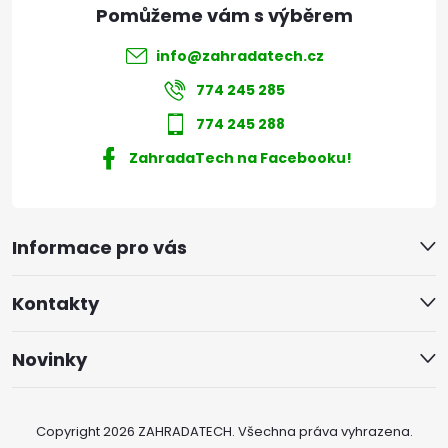
info
@
zahradatech.cz
774 245 285
774 245 288
ZahradaTech na Facebooku!
Informace pro vás
Kontakty
Novinky
Copyright 2026
ZAHRADATECH
. Všechna práva vyhrazena.