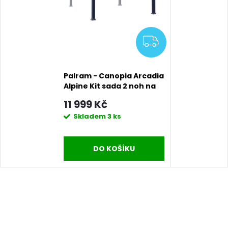
ZDARMA
Palram - Canopia Arcadia
Alpine Kit sada 2 noh na
zvýšení přístřešků řady
11 999 Kč
Arcadia
Skladem
3 ks
DO KOŠÍKU