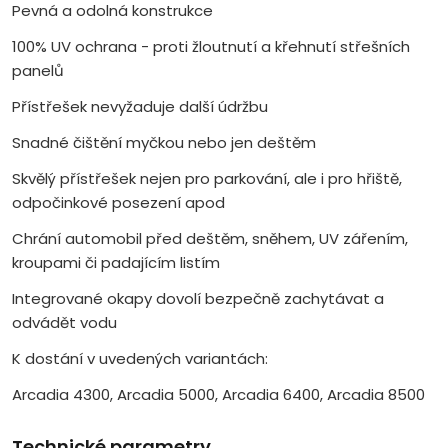
Pevná a odolná konstrukce
100% UV ochrana - proti žloutnutí a křehnutí střešních
panelů
Přístřešek nevyžaduje další údržbu
Snadné čištění myčkou nebo jen deštěm
Skvělý přístřešek nejen pro parkování, ale i pro hřiště,
odpočinkové posezení apod
Chrání automobil před deštěm, sněhem, UV zářením,
kroupami či padajícím listím
Integrované okapy dovolí bezpečně zachytávat a
odvádět vodu
K dostání v uvedených variantách:
Arcadia 4300, Arcadia 5000, Arcadia 6400, Arcadia 8500
Technické parametry