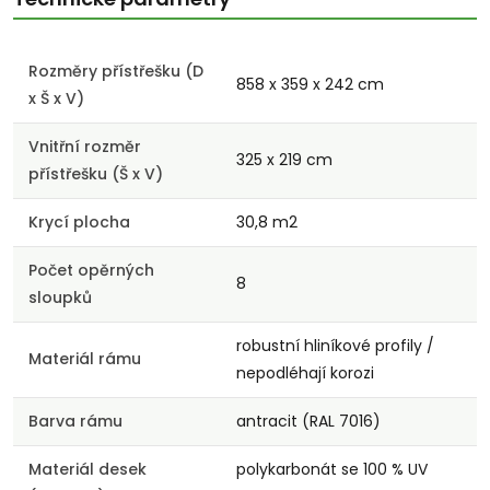
Rozměry přístřešku (D
858 x 359 x 242 cm
x Š x V)
Vnitřní rozměr
325 x 219 cm
přístřešku (Š x V)
Krycí plocha
30,8 m2
Počet opěrných
8
sloupků
robustní hliníkové profily /
Materiál rámu
nepodléhají korozi
Barva rámu
antracit (RAL 7016)
Materiál desek
polykarbonát se 100 % UV