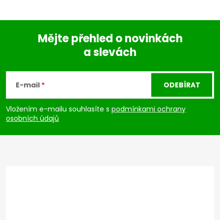
Mějte přehled o novinkách
a slevách
Z
á
E-mail
ODEBÍRAT
p
Vložením e-mailu souhlasíte s
podmínkami ochrany
osobních údajů
a
t
í