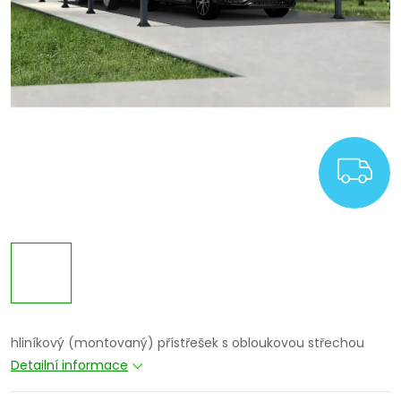
Z
hliníkový (montovaný) přístřešek s obloukovou střechou
Detailní informace