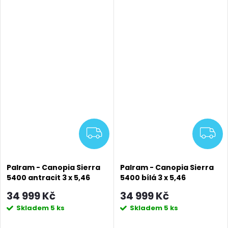
DARMA
ZDARMA
Z
Palram - Canopia Sierra
Palram - Canopia Sierra
5400 antracit 3 x 5,46
5400 bílá 3 x 5,46
hliníková (montovaná)
hliníková (montovaná)
34 999 Kč
34 999 Kč
pergola
pergola
Skladem
5 ks
Skladem
5 ks