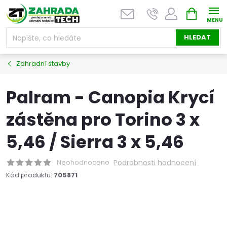
Přejít
NÁKUPNÍ
na
KOŠÍK
obsah
HLEDAT
Zahradní stavby
Palram - Canopia Krycí
zástěna pro Torino 3 x
5,46 / Sierra 3 x 5,46
Neohodnoceno
Podrobnosti hodnocení
Kód produktu:
705871