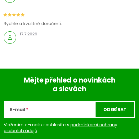
Rychle a kvalitně doručení.
17.7.2026
Mějte přehled o novinkách
a slevách
Z
á
E-mail
ODEBÍRAT
p
Vložením e-mailu souhlasíte s
podmínkami ochrany
osobních údajů