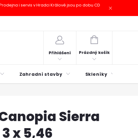
odejna i servis v Hradci Králové jsou po dobu CD
plátky ESSOX
Novinky
NÁKUPNÍ
KOŠÍK
Prázdný košík
Přihlášení
Zahradní stavby
Skleníky
Mu
 Canopia Sierra
 3 x 5,46