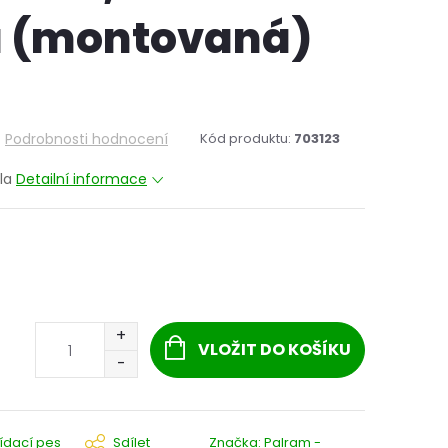
á (montovaná)
Podrobnosti hodnocení
Kód produktu:
703123
ola
Detailní informace
VLOŽIT DO KOŠÍKU
lídací pes
Sdílet
Značka:
Palram -