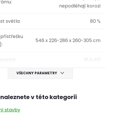
 rámu
:
nepodléhají korozi
st světla
:
80 %
přístřešku
546 x 226-286 x 260-305 cm
)
:
apacita
:
16,4 m2
VŠECHNY PARAMETRY
naleznete v této kategorii
ní stavby