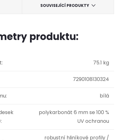
SOUVISEJÍCÍ PRODUKTY
metry produktu:
t
:
75.1 kg
7290108130324
ámu
:
bílá
 desek
polykarbonát 6 mm se 100 %
)
:
UV ochranou
robustní hliníkové profily /