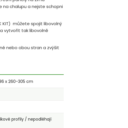
e na chalupu a nejste schopni
 KIT) můžete spojit libovolný
 vytvořit tak libovolně
né nebo obou stran a zvýšit
86 x 260-305 cm
íkové profily / nepodléhají