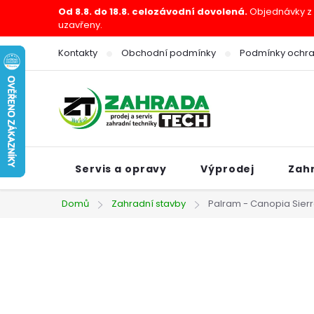
Přejít
Od 8.8. do 18.8. celozávodní dovolená.
Objednávky z e
uzavřeny.
na
obsah
Kontakty
Obchodní podmínky
Podmínky ochra
Servis a opravy
Výprodej
Zah
Domů
Zahradní stavby
Palram - Canopia Sierr