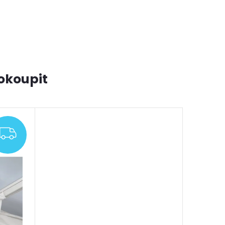
okoupit
ZDARMA