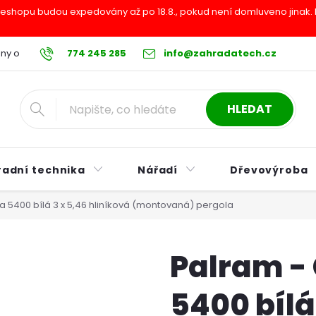
shopu budou expedovány až po 18.8., pokud není domluveno jinak. Pr
ny osobních údajů
774 245 285
Reklamační řád
info@zahradatech.cz
Postup při nákupu na s
HLEDAT
radní technika
Nářadí
Dřevovýroba
a 5400 bílá 3 x 5,46 hliníková (montovaná) pergola
Palram -
5400 bílá