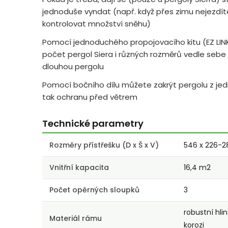
jednoduše vyndat (např. když přes zimu nejezdít
kontrolovat množství sněhu)
Pomocí jednoduchého propojovacího kitu (EZ LINK
počet pergol Siera i různých rozměrů vedle sebe a
dlouhou pergolu
Pomocí bočního dílu můžete zakrýt pergolu z jed
tak ochranu před větrem
Technické parametry
Rozměry přístřešku (D x Š x V)
546 x 226-2
Vnitřní kapacita
16,4 m2
Počet opěrných sloupků
3
robustní hlin
Materiál rámu
korozi