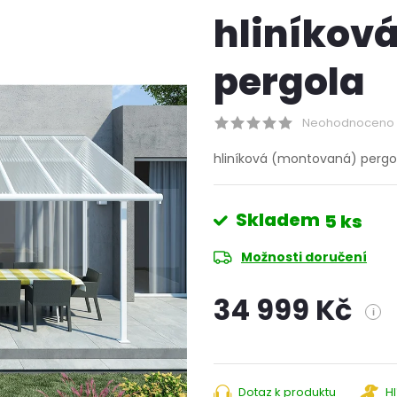
hliníkov
pergola
Neohodnoceno
hliníková (montovaná) perg
Skladem
5 ks
Možnosti doručení
34 999 Kč
i
Měrná
cena:
Dotaz k produktu
H