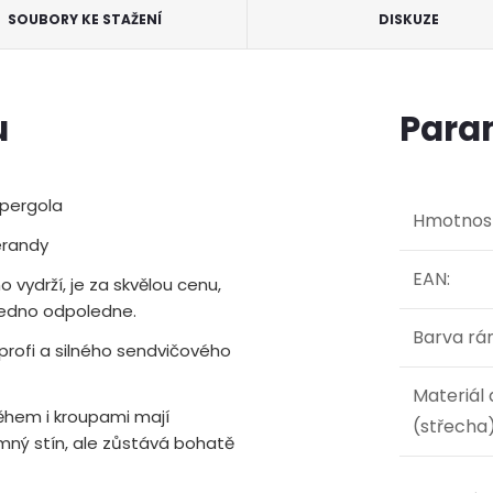
SOUBORY KE STAŽENÍ
DISKUZE
u
Para
 pergola
Hmotnos
verandy
EAN
:
o vydrží, je za skvělou cenu,
 jedno odpoledne.
Barva r
 profi a silného sendvičového
Materiál
ěhem i kroupami mají
(střecha
emný stín, ale zůstává bohatě