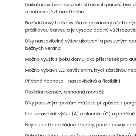
Unikátní systém nasunutí střešních panelů bez d
a nutnosti lézt na střechu
Bezúdržbový hliníkový rám s galvanicky ošetřený
práškovou barvou a je vysoce odolný vůči rezavě
Díky nastavitelné výšce ukotvení a posuvným o
běžných verand
Možno využít z boku domu jako přístřešek pro au
Možno vybavit LED osvětlením, krycí zástěnou ne
Přidaná hodnota - nastavitelná a flexibilní
Flexibilní rozměry a snadná montáž
Díky posuvným prvkům můžete přizpůsobit pergo
Lze upravovat výšku (A) a hloubku (C) a podélně
Nejsou potřeba žádné základy, pouze pevný podk
Pokud je třeba, dají se (pouze u pergoly Sierra) 