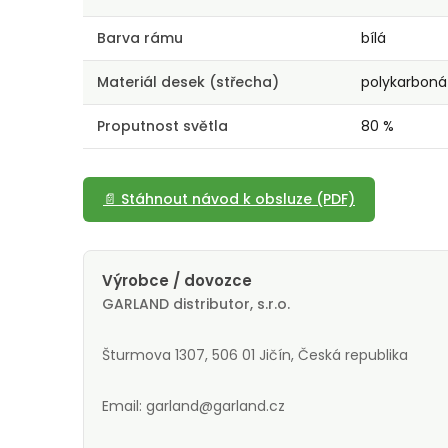
Barva rámu
bílá
Materiál desek (střecha)
polykarboná
Proputnost světla
80 %
📄 Stáhnout návod k obsluze (PDF)
Výrobce / dovozce
GARLAND distributor, s.r.o.
Šturmova 1307, 506 01 Jičín, Česká republika
Email: garland@garland.cz