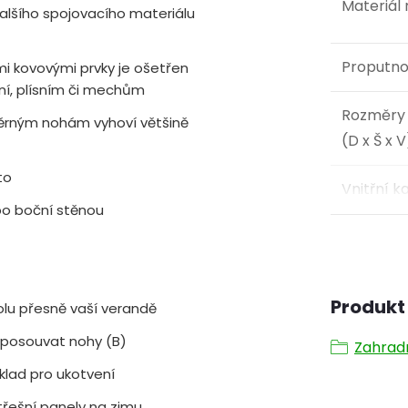
Materiál
alšího spojovacího materiálu
Proputno
mi kovovými prvky je ošetřen
ní, plísním či mechům
Rozměry 
pěrným nohám vyhoví většině
(D x Š x V
to
Vnitřní k
bo boční stěnou
Produkt 
lu přesně vaší verandě
 posouvat nohy (B)
Zahrad
lad pro ukotvení
střešní panely na zimu