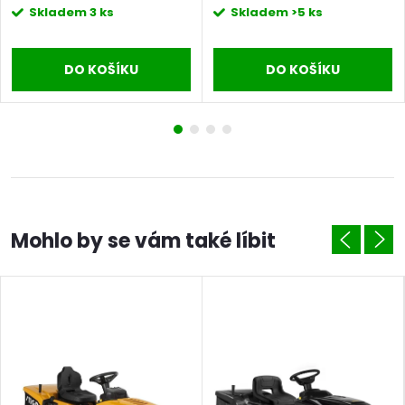
zahradu.
zahradu.
Skladem
3 ks
Skladem
>5 ks
DO KOŠÍKU
DO KOŠÍKU