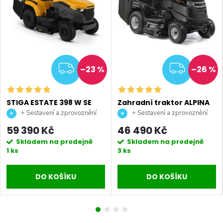
ZDARMA
ZDAR
–23 %
–26 %
STIGA ESTATE 398 W SE
Zahradní traktor ALPINA
zahradní traktor
AT4 98 HA
+ Sestavení a zprovoznění
+ Sestavení a zprovoznění
stroje + doprava až na vaši
stroje + doprava až na vaši
59 390 Kč
46 490 Kč
zahradu.
zahradu.
Skladem na prodejně
Skladem na prodejně
1 ks
3 ks
DO KOŠÍKU
DO KOŠÍKU