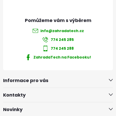
info
@
zahradatech.cz
774 245 285
774 245 288
ZahradaTech na Facebooku!
Informace pro vás
Kontakty
Novinky