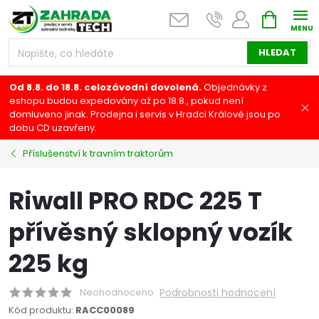
Přejít
NÁKUPNÍ
na
KOŠÍK
obsah
HLEDAT
Od 8.8. do 18.8. celozávodní dovolená.
Objednávky z
eshopu budou expedovány až po 18.8., pokud není
domluveno jinak. Prodejna i servis v Hradci Králové jsou po
dobu CD uzavřeny.
Příslušenství k travním traktorům
Riwall PRO RDC 225 T
přívěsný sklopný vozík
225 kg
Neohodnoceno
Podrobnosti hodnocení
Kód produktu:
RACC00089