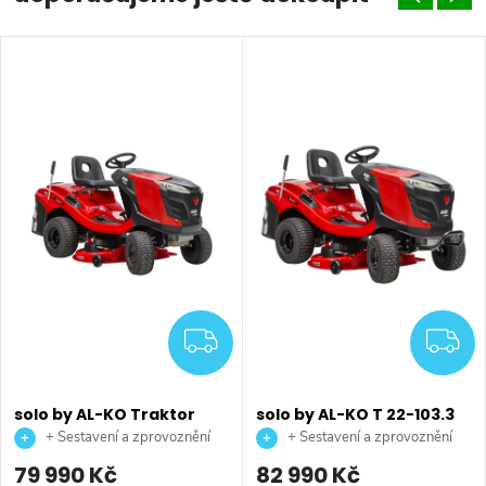
MA
ZDARMA
Z
solo by AL-KO Traktor
solo by AL-KO T 22-103.3
T18-93.4 Hd-A V2 Comfort
HD-A V2 Comfort
+ Sestavení a zprovoznění
+ Sestavení a zprovoznění
Sba
benzínový zahradní
stroje + doprava až na vaši
stroje + doprava až na vaši
79 990 Kč
82 990 Kč
traktor