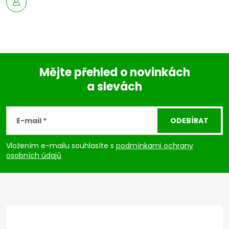
Mějte přehled o novinkách
a slevách
Z
á
E-mail
ODEBÍRAT
p
Vložením e-mailu souhlasíte s
podmínkami ochrany
osobních údajů
a
t
í