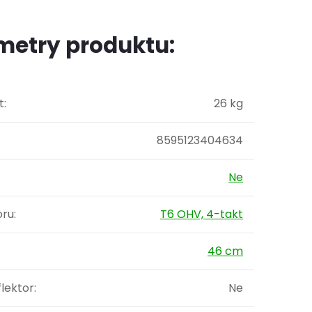
metry produktu:
t
:
26 kg
8595123404634
Ne
oru
:
T6 OHV, 4-takt
46 cm
flektor
:
Ne