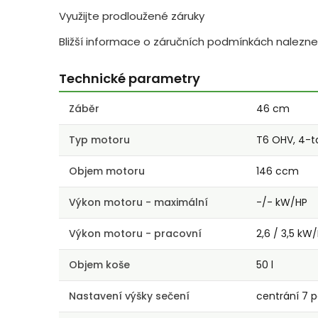
Využijte prodloužené záruky
Bližší informace o záručních podmínkách nalezne
Technické parametry
Záběr
46 cm
Typ motoru
T6 OHV, 4-t
Objem motoru
146 ccm
Výkon motoru - maximální
-/- kW/HP
Výkon motoru - pracovní
2,6 / 3,5 kW
Objem koše
50 l
Nastavení výšky sečení
centrání 7 