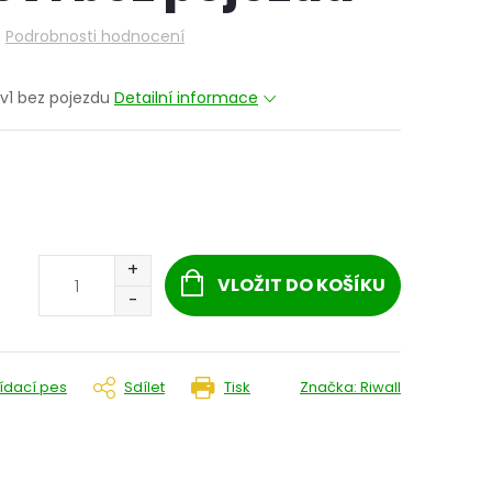
Podrobnosti hodnocení
3v1 bez pojezdu
Detailní informace
VLOŽIT DO KOŠÍKU
lídací pes
Sdílet
Tisk
Značka:
Riwall