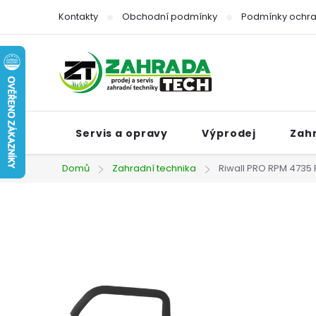
Přejít
Kontakty
Obchodní podmínky
Podmínky ochra
na
obsah
Servis a opravy
Výprodej
Zah
Domů
Zahradní technika
Riwall PRO RPM 4735 