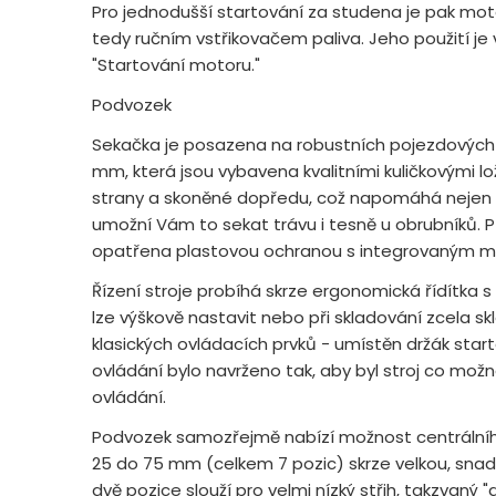
Pro jednodušší startování za studena je pak mot
tedy ručním vstřikovačem paliva. Jeho použití je
"Startování motoru."
Podvozek
Sekačka je posazena na robustních pojezdových 
mm, která jsou vybavena kvalitními kuličkovými lo
strany a skoněné dopředu, což napomáhá nejen 
umožní Vám to sekat trávu i tesně u obrubníků. P
opatřena plastovou ochranou s integrovaným m
Řízení stroje probíhá skrze ergonomická řídítka
lze výškově nastavit nebo při skladování zcela skl
klasických ovládacích prvků - umístěn držák star
ovládání bylo navrženo tak, aby byl stroj co mož
ovládání.
Podvozek samozřejmě nabízí možnost centrálníh
25 do 75 mm (celkem 7 pozic) skrze velkou, snad
dvě pozice slouží pro velmi nízký střih, takzvaný "a