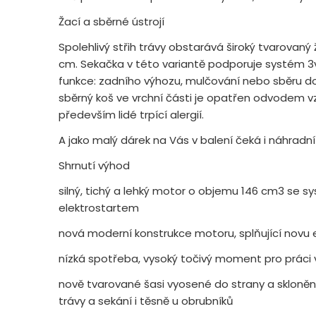
Žací a sběrné ústrojí
Spolehlivý střih trávy obstarává široký tvarovan
cm. Sekačka v této variantě podporuje systém 3
funkce: zadního výhozu, mulčování nebo sběru d
sběrný koš ve vrchní části je opatřen odvodem v
především lidé trpící alergií.
A jako malý dárek na Vás v balení čeká i náhradní
Shrnutí výhod
silný, tichý a lehký motor o objemu 146 cm3 se
elektrostartem
nová moderní konstrukce motoru, splňující novu 
nízká spotřeba, vysoký točivý moment pro práci 
nově tvarované šasi vyosené do strany a skloněn
trávy a sekání i těsně u obrubníků