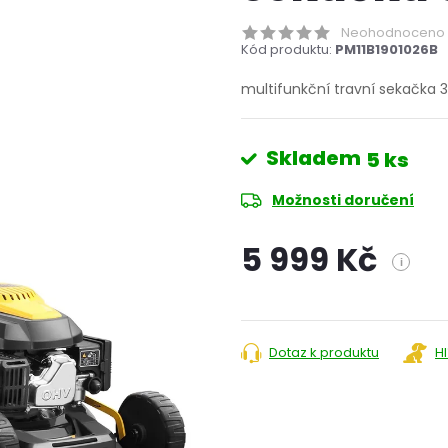
Neohodnoceno
Kód produktu:
PM11B1901026B
multifunkční travní sekačka 
Skladem
5 ks
Možnosti doručení
5 999 Kč
i
Měrná
cena:
Dotaz k produktu
H