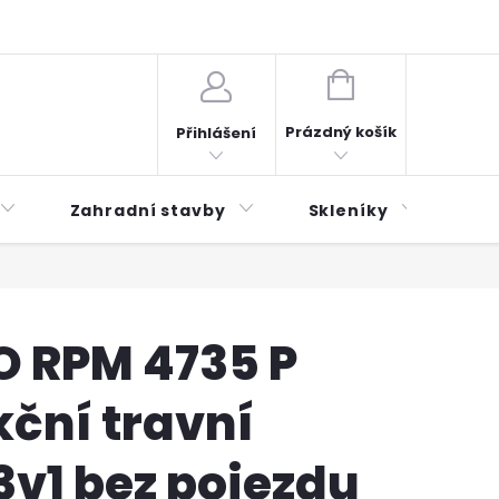
plátky ESSOX
Novinky
NÁKUPNÍ
KOŠÍK
Prázdný košík
Přihlášení
Zahradní stavby
Skleníky
Mu
O RPM 4735 P
ční travní
3v1 bez pojezdu