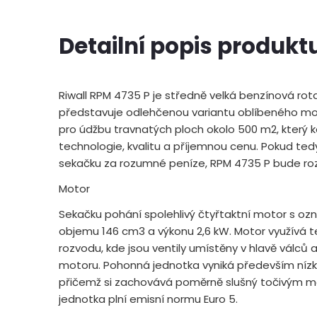
Detailní popis produkt
Riwall RPM 4735 P je středně velká benzínová rot
představuje odlehčenou variantu oblíbeného mod
pro údžbu travnatých ploch okolo 500 m2, který
technologie, kvalitu a příjemnou cenu. Pokud ted
sekačku za rozumné peníze, RPM 4735 P bude r
Motor
Sekačku pohání spolehlivý čtyřtaktní motor s o
objemu 146 cm3 a výkonu 2,6 kW. Motor využívá 
rozvodu, kde jsou ventily umístěny v hlavě válců 
motoru. Pohonná jednotka vyniká především nízk
přičemž si zachovává poměrně slušný točivým 
jednotka plní emisní normu Euro 5.