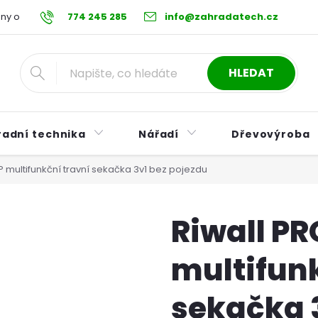
ny osobních údajů
774 245 285
Reklamační řád
info@zahradatech.cz
Postup při nákupu na s
HLEDAT
radní technika
Nářadí
Dřevovýroba
P multifunkční travní sekačka 3v1 bez pojezdu
Riwall PR
multifunk
sekačka 