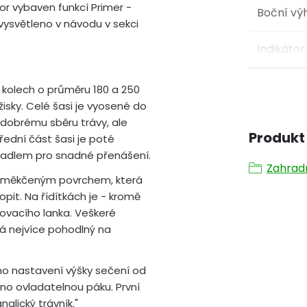
or vybaven funkcí Primer -
Boční vý
 vysvětleno v návodu v sekci
Indikátor
kolech o průměru 180 a 250
žisky. Celé šasi je vyosené do
dobrému sběru trávy, ale
Produkt 
řední část šasi je poté
adlem pro snadné přenášení.
Zahrad
 s měkčeným povrchem, která
opit. Na řídítkách je - kromě
tovacího lanka. Veškeré
ná nejvíce pohodlný na
o nastavení výšky sečení od
no ovladatelnou páku. První
nglický trávník."