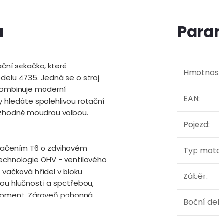
u
Para
ační sekačka, které
Hmotnos
elu 4735. Jedná se o stroj
 kombinuje moderní
EAN
:
y hledáte spolehlivou rotační
ozhodně moudrou volbou.
Pojezd
:
značením T6 o zdvihovém
Typ mot
technologie OHV - ventilového
a vačková hřídel v bloku
Záběr
:
ou hlučností a spotřebou,
moment. Zároveň pohonná
Boční de