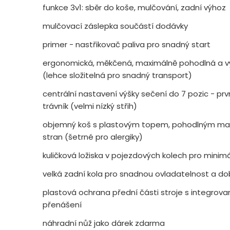
funkce 3v1: sběr do koše, mulčování, zadní výhoz
mulčovací záslepka součástí dodávky
primer - nastřikovač paliva pro snadný start
ergonomická, měkčená, maximálně pohodlná a výš
(lehce složitelná pro snadný transport)
centrální nastavení výšky sečení do 7 pozic - prvn
trávník (velmi nízký střih)
objemný koš s plastovým topem, pohodlným m
stran (šetrné pro alergiky)
kuličková ložiska v pojezdových kolech pro minim
velká zadní kola pro snadnou ovladatelnost a do
plastová ochrana přední části stroje s integr
přenášení
náhradní nůž jako dárek zdarma