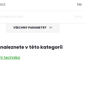
hoz
:
Ne
 plného koše
:
Ano
VŠECHNY PARAMETRY
naleznete v této kategorii
ní technika