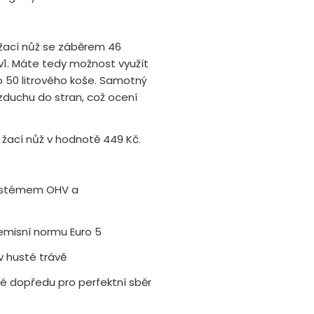
ý žací nůž se záběrem 46
v1. Máte tedy možnost využít
o 50 litrového koše. Samotný
zduchu do stran, což ocení
 žací nůž v hodnotě 449 Kč.
 systémem OHV a
emisní normu Euro 5
v husté trávě
é dopředu pro perfektní sběr