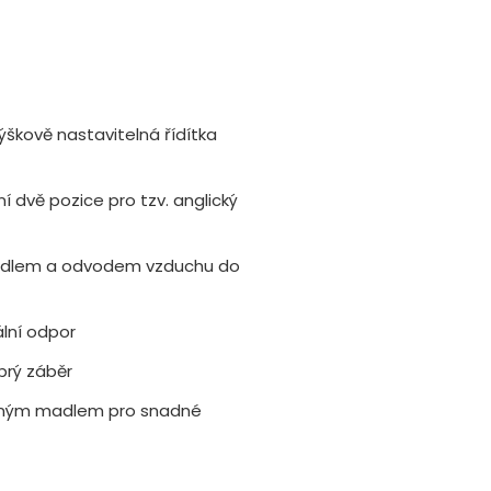
kově nastavitelná řídítka
í dvě pozice pro tzv. anglický
adlem a odvodem vzduchu do
ální odpor
brý záběr
ovaným madlem pro snadné