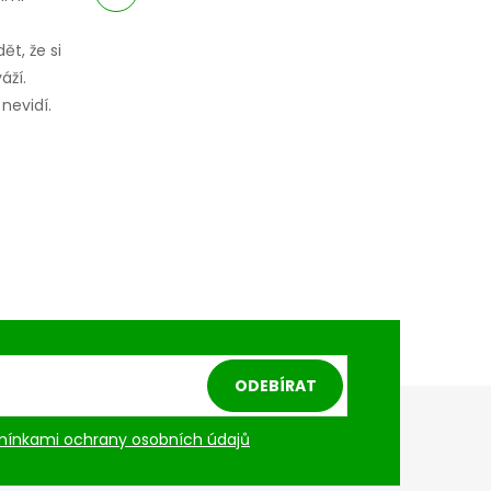
ět, že si
áží.
nevidí.
ODEBÍRAT
ínkami ochrany osobních údajů