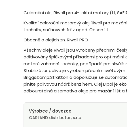
Celoroční olej Riwall pro 4-taktní motory (1 l, SA
Kvalitní celoroční motorový olej Riwall pro mazá
techniky, sněhových fréz apod. Obsah 1 l.
Obecně o olejích zn. Riwall PRO
Všechny oleje Riwall jsou vyrobeny předními čes
aditivovány špičkovými přísadami pro optimální
motorů zahradní techniky, popřípadě pro skvělé ma
Stabilizátor paliva je vyroben předním světový
Briggs&amp;Stratton a doporučuje se automatic
plníte palivovou nádrž benzínem. Olej Bipol je ek
odbouratelná alternativa oleje pro mazání lišt a ř
Výrobce / dovozce
GARLAND distributor, s.r.o.