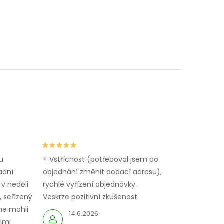
u
+ Vstřícnost (potřeboval jsem po
adní
objednání změnit dodací adresu),
 v neděli
rychlé vyřízení objednávky.
 seřízený
Veskrze pozitivní zkušenost.
me mohli
14.6.2026
elmi