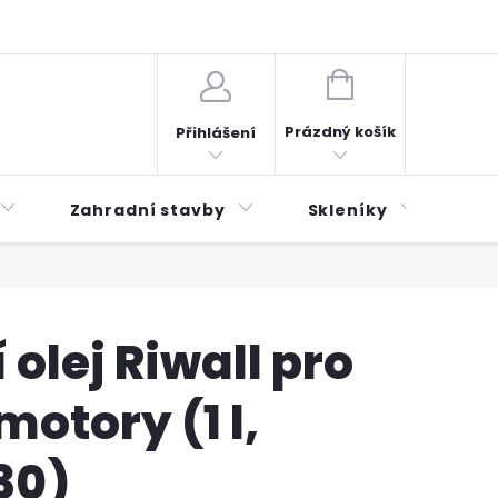
plátky ESSOX
Novinky
NÁKUPNÍ
KOŠÍK
Prázdný košík
Přihlášení
Zahradní stavby
Skleníky
Mu
 olej Riwall pro
motory (1 l,
30)