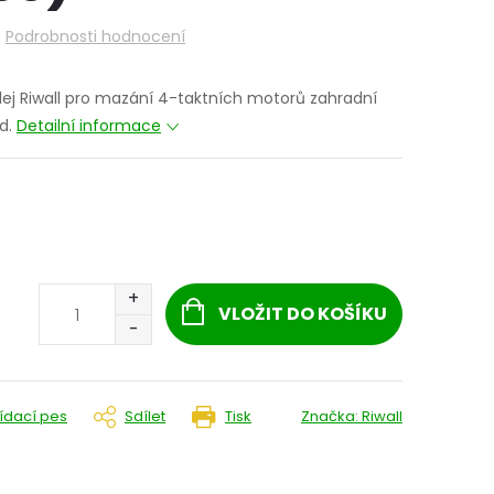
Podrobnosti hodnocení
lej Riwall pro mazání 4-taktních motorů zahradní
d.
Detailní informace
VLOŽIT DO KOŠÍKU
lídací pes
Sdílet
Tisk
Značka:
Riwall