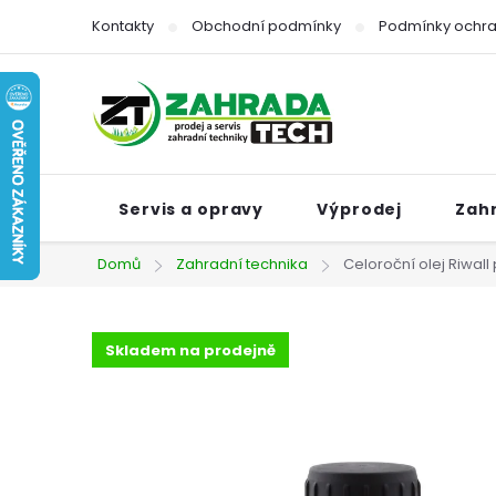
Přejít
Kontakty
Obchodní podmínky
Podmínky ochra
na
obsah
Servis a opravy
Výprodej
Zah
Domů
Zahradní technika
Celoroční olej Riwall
Skladem na prodejně