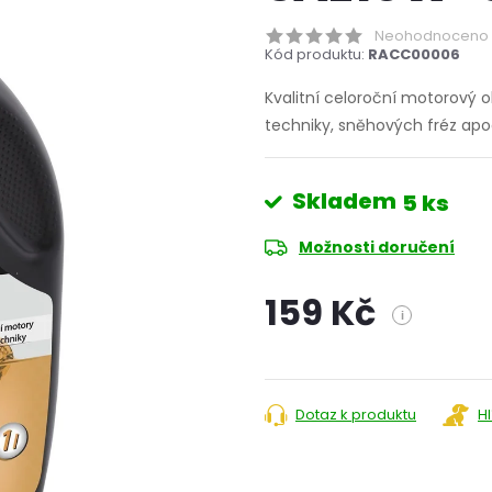
Neohodnoceno
Kód produktu:
RACC00006
Kvalitní celoroční motorový o
techniky, sněhových fréz apo
Skladem
5 ks
Možnosti doručení
159 Kč
i
Měrná
cena:
Dotaz k produktu
H