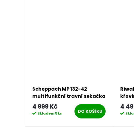
Scheppach MP 132-42
Riwal
sekačka
multifunkční travní sekačka
křovi
2v1 bez pojezdu
takt
4 999 Kč
4 49
KOŠÍKU
DO KOŠÍKU
Skladem
5 ks
Skl