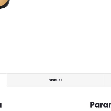
DISKUZE
u
Para