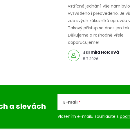
vstřícné jednání, vše nám bylo
vysvětleno i předvedeno. Je vid
zde svých zákazníků opravdu v
Takový přístup se dnes jen tak 
Děkujeme a rozhodně vřele
doporučujeme!
Jarmila Holcová
5.7.2026
E-mail
ách
a slevách
Vložením e-mailu souhlasíte s
podm