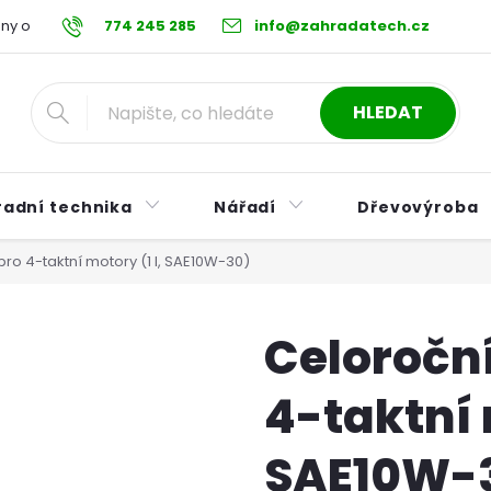
ny osobních údajů
774 245 285
Reklamační řád
info@zahradatech.cz
Postup při nákupu na s
HLEDAT
radní technika
Nářadí
Dřevovýroba
 pro 4-taktní motory (1 l, SAE10W-30)
Celoroční
4-taktní 
SAE10W-