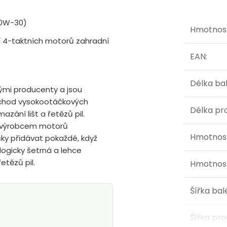
E10W-30)
Hmotnos
ní 4-taktních motorů zahradní
EAN
:
Délka ba
kými producenty a jsou
 chod vysokootáčkových
Délka pr
zání lišt a řetězů pil.
m výrobcem motorů
Hmotnost
ky přidávat pokaždé, když
ologicky šetrná a lehce
etězů pil.
Hmotnost
Šířka bal
Šířka pr