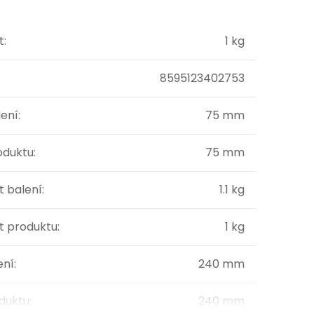
t
:
1 kg
8595123402753
lení
:
75 mm
oduktu
:
75 mm
 balení
:
1.1 kg
 produktu
:
1 kg
ení
:
240 mm
oduktu
:
240 mm