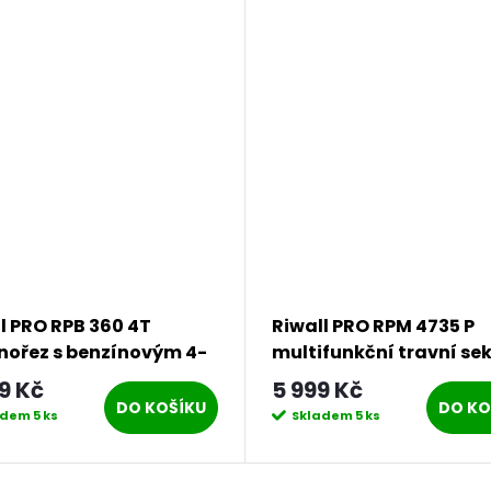
l PRO RPB 360 4T
Riwall PRO RPM 4735 P
nořez s benzínovým 4-
multifunkční travní se
ním motorem 36 cm3
3v1 bez pojezdu
9 Kč
5 999 Kč
DO KOŠÍKU
DO KO
adem
5 ks
Skladem
5 ks