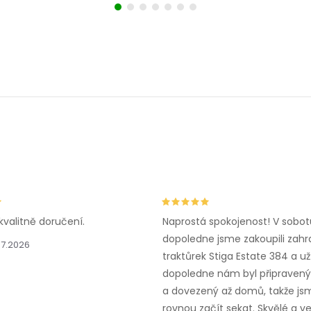
kvalitně doručení.
Naprostá spokojenost! V sobot
dopoledne jsme zakoupili zahr
.7.2026
traktůrek Stiga Estate 384 a už
dopoledne nám byl připravený,
a dovezený až domů, takže js
rovnou začít sekat. Skvělé a v