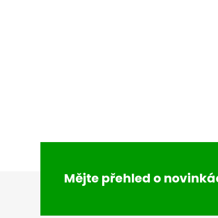
Z
Mějte přehled o novink
á