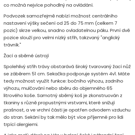
co možná nejvíce pohodlný na ovládání.
Podvozek samozřejmě nabízí možnost centrálního
nastavení výšky sečení od 25 do 75 mm (celkem 7
pozic) skrze velkou, snadno ovladatelnou páku. První dvě
pozice slouží pro velmi nízký střih, takzvaný "anglický
trávník."
Žací a sběrné ústrojí
Spolehlivý střih trávy obstarává široký tvarovaný žací nůž
se záběrem 51 cm. Sekačka podporuje systém 4v1. Máte
tedy možnost využít funkce: bočního výhozu, zadního
výhozu, mulčování nebo sběru do objemného 65
litrového koše. Samotný sběrný koš je zkonstruován z
tkaniny s různě propustnými vrstvami, které snižují
prašnost, a ve vrchní části je opatřen odvodem vzduchu
do stran. Sekání by tak mělo být více příjemné pro lidi
trpící alergiemi.