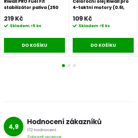
Riwall PRO Fuel Fit
Celoroční olej Riwall pro
stabilizátor paliva (250
4-taktní motory (0.6l,
ml)
SAE10W-30)
219 Kč
109 Kč
Skladem
>5 ks
Skladem
>5 ks
DO KOŠÍKU
DO KOŠÍKU
Hodnocení zákazníků
4,9
172 hodnocení
Zobrazit recenze