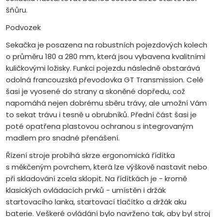
šňůru.
Podvozek
Sekačka je posazena na robustních pojezdových kolech
o průměru 180 a 280 mm, která jsou vybavena kvalitními
kuličkovými ložisky. Funkci pojezdu následně obstarává
odolná francouzská převodovka GT Transmission. Celé
šasi je vyosené do strany a skoněné dopředu, což
napomáhá nejen dobrému sběru trávy, ale umožní Vám
to sekat trávu i tesně u obrubníků. Přední část šasi je
poté opatřena plastovou ochranou s integrovaným
madlem pro snadné přenášení.
Řízení stroje probíhá skrze ergonomická řídítka
s měkčeným povrchem, která lze výškově nastavit nebo
při skladování zcela sklopit. Na řídítkách je - kromě
klasických ovládacích prvků - umístěn i držák
startovacího lanka, startovací tlačítko a držák aku
baterie. Veškeré ovládání bylo navrženo tak, aby byl stroj