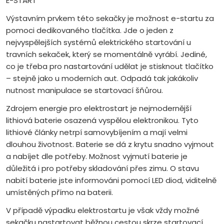
E-START
Výstavním prvkem této sekačky je možnost e-startu za
pomoci dedikovaného tlačítka. Jde o jeden z
nejvyspělejších systémů elektrického startování u
travních sekaček, který se momentálně vyrábí. Jediné,
co je třeba pro nastartování udělat je stisknout tlačítko
– stejně jako u moderních aut. Odpadá tak jakákoliv
nutnost manipulace se startovací šňůrou.
Zdrojem energie pro elektrostart je nejmodernější
lithiová baterie osazená vyspělou elektronikou. Tyto
lithiové články netrpí samovybíjením a mají velmi
dlouhou životnost. Baterie se dá z krytu snadno vyjmout
a nabíjet dle potřeby. Možnost vyjmutí baterie je
důležitá i pro potřeby skladování přes zimu. O stavu
nabití baterie jste informováni pomocí LED diod, viditelně
umístěných přímo na baterii.
V případě výpadku elektrostartu je však vždy možné
sekačku nastartovat běžnou cestou skrze startovací