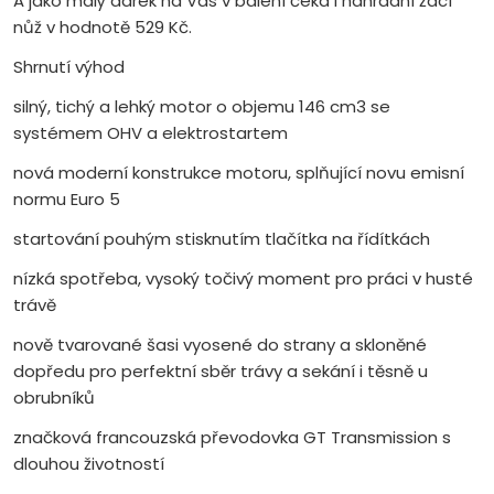
A jako malý dárek na Vás v balení čeká i náhradní žací
nůž v hodnotě 529 Kč.
Shrnutí výhod
silný, tichý a lehký motor o objemu 146 cm3 se
systémem OHV a elektrostartem
nová moderní konstrukce motoru, splňující novu emisní
normu Euro 5
startování pouhým stisknutím tlačítka na řídítkách
nízká spotřeba, vysoký točivý moment pro práci v husté
trávě
nově tvarované šasi vyosené do strany a skloněné
dopředu pro perfektní sběr trávy a sekání i těsně u
obrubníků
značková francouzská převodovka GT Transmission s
dlouhou životností