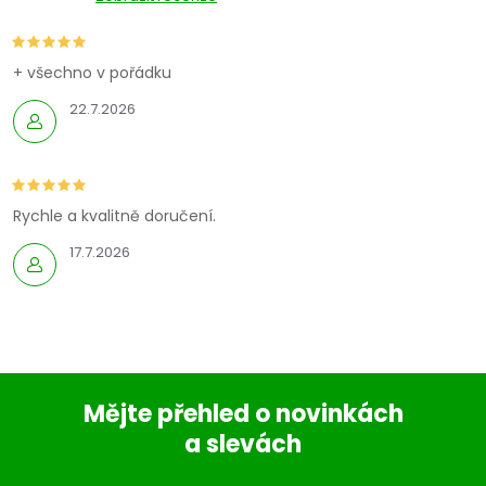
+ všechno v pořádku
22.7.2026
Rychle a kvalitně doručení.
17.7.2026
Mějte přehled o novinkách
a slevách
Z