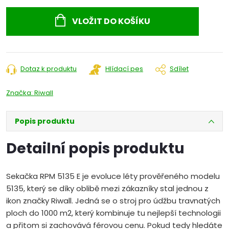
Měrná
cena:
VLOŽIT DO KOŠÍKU
Dotaz k produktu
Hlídací pes
Sdílet
Značka:
Riwall
Popis produktu
Detailní popis produktu
Sekačka RPM 5135 E je evoluce léty prověřeného modelu
5135, který se díky oblibě mezi zákazníky stal jednou z
ikon značky Riwall. Jedná se o stroj pro údžbu travnatých
ploch do 1000 m2, který kombinuje tu nejlepší technologii
a přitom si zachovává férovou cenu. Pokud tedy hledáte