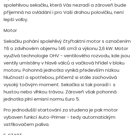
spolehlivou sekačku, která Vás nezradí a zároveň bude
příjemná na ovládání i pro Vaši drahou polovičku, není
lepší volby.
Motor
Sekačku pohání spolehlivý čtyřtaktní motor s označením
T6 o zdvihovém objemu 146 cm3 a výkonu 2,6 kW. Motor
využívá technologie OHV - ventilového rozvodu, kde jsou
ventily umístěny v hlavě válců a vačková hřídel v bloku
motoru. Pohonná jednotka vyniká především nízkou
hlučností a spotřebou, přičemž si stále zachovává
vysoký točivým moment. Sekačka si tak poradí i s
hustou nebo vlhkou trávou. Zároveň však pohonná
jednotka plní emisní normu Euro 5.
Pro jednodušší startování za studena je pak motor
vybaven funkcí Auto-Primer - tedy automatickým
vstřikovačem paliva.