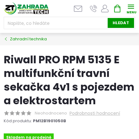
Přejít
NÁKUPNÍ
na
KOŠÍK
obsah
HLEDAT
Zahradní technika
Riwall PRO RPM 5135 E
multifunkční travní
sekačka 4v1 s pojezdem
a elektrostartem
Neohodnoceno
Podrobnosti hodnocení
Kód produktu:
PM12B1901050B
Skladem na prodejně