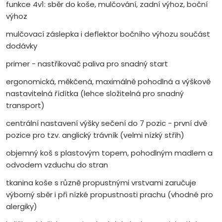
funkce 4v1: sběr do koše, mulčování, zadní výhoz, boční
výhoz
mulčovací záslepka i deflektor bočního výhozu součást
dodávky
primer - nastřikovač paliva pro snadný start
ergonomická, měkčená, maximálně pohodlná a výškově
nastavitelná řídítka (lehce složitelná pro snadný
transport)
centrální nastavení výšky sečení do 7 pozic - první dvě
pozice pro tzv. anglický trávník (velmi nízký střih)
objemný koš s plastovým topem, pohodlným madlem a
odvodem vzduchu do stran
tkanina koše s různě propustnými vrstvami zaručuje
výborný sběr i při nízké propustnosti prachu (vhodné pro
alergiky)