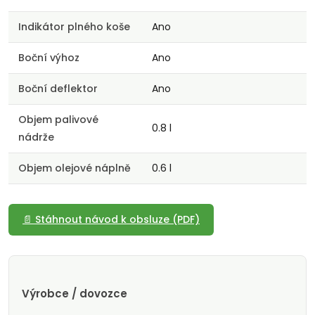
Indikátor plného koše
Ano
Boční výhoz
Ano
Boční deflektor
Ano
Objem palivové
0.8 l
nádrže
Objem olejové náplně
0.6 l
📄 Stáhnout návod k obsluze (PDF)
Výrobce / dovozce