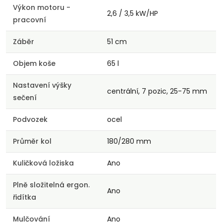
Výkon motoru -
2,6 / 3,5 kW/HP
pracovní
Záběr
51 cm
Objem koše
65 l
Nastavení výšky
centrální, 7 pozic, 25-75 mm
sečení
Podvozek
ocel
Průměr kol
180/280 mm
Kuličková ložiska
Ano
Plně složitelná ergon.
Ano
řidítka
Mulčování
Ano