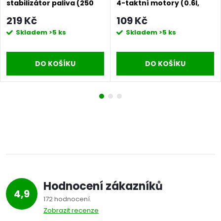
stabilizátor paliva (250
4-taktní motory (0.6l,
ml)
SAE10W-30)
219 Kč
109 Kč
Skladem
>5 ks
Skladem
>5 ks
DO KOŠÍKU
DO KOŠÍKU
Hodnocení zákazníků
4,9
172 hodnocení
Zobrazit recenze