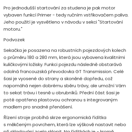
Pro jednodušší startování za studena je pak motor
vybaven funkcí Primer - tedy ručním vstřikovačem paliva.
Jeho použití je vysvětleno v návodu v sekci "Startování
motoru."
Podvozek
Sekačka je posazena na robustních pojezdových kolech
o průměru 180 a 280 mm, která jsou vybavena kvalitními
kuličkovými ložisky. Funkci pojezdu následně obstarává
odolná francouzská převodovka GT Transmission. Celé
šasi je vyosené do strany a skoněné dopředu, což
napomáhá nejen dobrému sběru trávy, ale umožní Vám
to sekat trávu i tesně u obrubníků. Přední část šasi je
poté opatřena plastovou ochranou s integrovaným
madlem pro snadné přenášení.
Řízení stroje probíhá skrze ergonomická řídítka
s měkčeným povrchem, která lze výškově nastavit nebo
při skladování zcela sklopit. Na řídítkách je - kromě