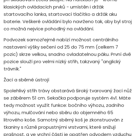
klasických ovládacích prvků - umístěn i držák
startovacího lanka, startovací tlačítko a držák aku
baterie. Veškeré ovládání bylo navrženo tak, aby byl stroj
co možná nejvíce pohodlný na ovládání.
Podvozek samozřejmě nabízí možnost centrálního
nastavení výšky sečení od 25 do 75 mm (celkem 7
pozic) skrze velkou, snadno ovladatelnou páku. První dvě
pozice slouží pro velmi nízký střih, takzvaný "anglický
trávník."
Žací a sběrné ústrojí
Spolehlivý střih trávy obstarává široký tvarovaný žací nůž
se záběrem 51 cm. Sekačka podporuje systém 4v1. Máte
tedy možnost využít funkce: bočního výhozu, zadního
výhozu, mulčování nebo sběru do objemného 65
litrového koše. Samotný sběrný koš je zkonstruován z
tkaniny s různě propustnými vrstvami, které snižují
prašnost, a ve vrchní části je opatřen odvodem vzduchu