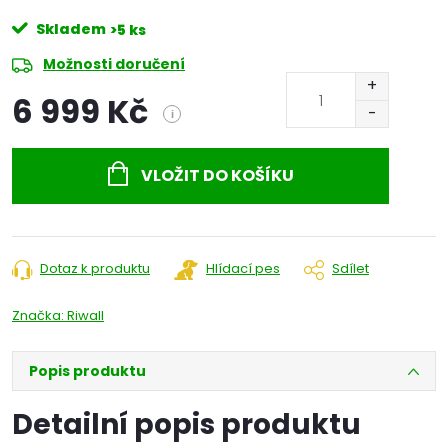
Skladem
>5 ks
Možnosti doručení
6 999 Kč
i
Měrná
cena:
VLOŽIT DO KOŠÍKU
Dotaz k produktu
Hlídací pes
Sdílet
Značka:
Riwall
Popis produktu
Detailní popis produktu