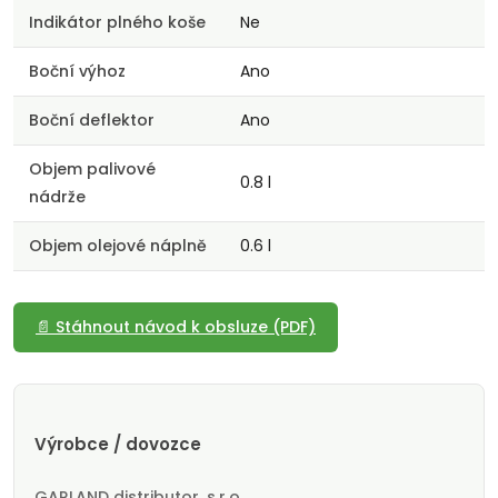
Indikátor plného koše
Ne
Boční výhoz
Ano
Boční deflektor
Ano
Objem palivové
0.8 l
nádrže
Objem olejové náplně
0.6 l
📄 Stáhnout návod k obsluze (PDF)
Výrobce / dovozce
GARLAND distributor, s.r.o.