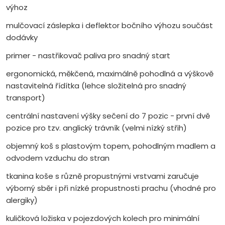
výhoz
mulčovací záslepka i deflektor bočního výhozu součást
dodávky
primer - nastřikovač paliva pro snadný start
ergonomická, měkčená, maximálně pohodlná a výškově
nastavitelná řídítka (lehce složitelná pro snadný
transport)
centrální nastavení výšky sečení do 7 pozic - první dvě
pozice pro tzv. anglický trávník (velmi nízký střih)
objemný koš s plastovým topem, pohodlným madlem a
odvodem vzduchu do stran
tkanina koše s různě propustnými vrstvami zaručuje
výborný sběr i při nízké propustnosti prachu (vhodné pro
alergiky)
kuličková ložiska v pojezdových kolech pro minimální