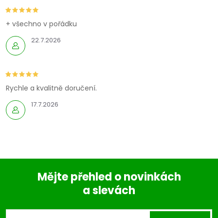
+ všechno v pořádku
22.7.2026
Rychle a kvalitně doručení.
17.7.2026
Mějte přehled o novinkách
a slevách
Z