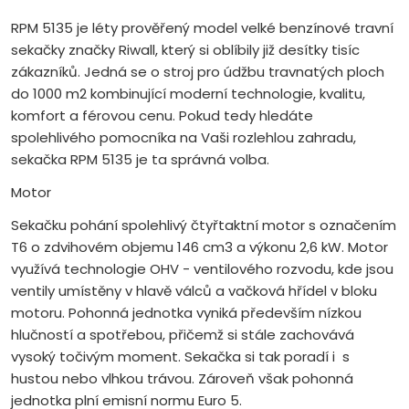
RPM 5135 je léty prověřený model velké benzínové travní
sekačky značky Riwall, který si oblíbily již desítky tisíc
zákazníků. Jedná se o stroj pro údžbu travnatých ploch
do 1000 m2 kombinující moderní technologie, kvalitu,
komfort a férovou cenu. Pokud tedy hledáte
spolehlivého pomocníka na Vaši rozlehlou zahradu,
sekačka RPM 5135 je ta správná volba.
Motor
Sekačku pohání spolehlivý čtyřtaktní motor s označením
T6 o zdvihovém objemu 146 cm3 a výkonu 2,6 kW. Motor
využívá technologie OHV - ventilového rozvodu, kde jsou
ventily umístěny v hlavě válců a vačková hřídel v bloku
motoru. Pohonná jednotka vyniká především nízkou
hlučností a spotřebou, přičemž si stále zachovává
vysoký točivým moment. Sekačka si tak poradí i s
hustou nebo vlhkou trávou. Zároveň však pohonná
jednotka plní emisní normu Euro 5.