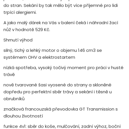
do stran. Sekání by tak mělo být více příjemné pro lidi
trpící alergiemi.
A jako malý dárek na Vás v balení čeká i náhradní žací
nůž v hodnotě 529 Kč.
Shrnutí výhod
silný, tichý a lehký motor o objemu 146 cm3 se
systémem OHV a elektrostartem
nízká spotřeba, vysoký točivý moment pro práci v husté
trávě
nově tvarované šasi vyosené do strany a skloněné
dopředu pro perfektní sběr trávy a sekání i těsně u
obrubníků
značková francouzská převodovka GT Transmission s
dlouhou životností
funkce 4v1: sběr do koše, mulčování, zadní výhoz, boční