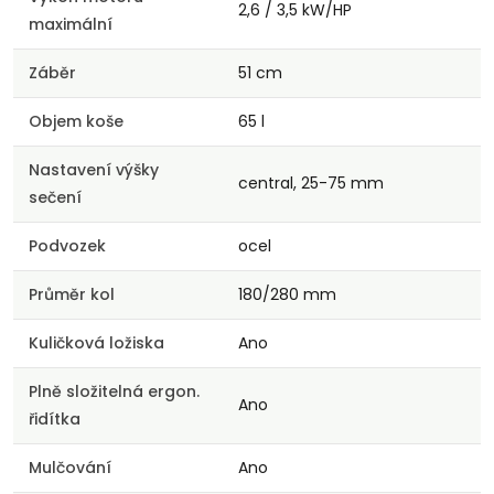
2,6 / 3,5 kW/HP
maximální
Záběr
51 cm
Objem koše
65 l
Nastavení výšky
central, 25-75 mm
sečení
Podvozek
ocel
Průměr kol
180/280 mm
Kuličková ložiska
Ano
Plně složitelná ergon.
Ano
řidítka
Mulčování
Ano