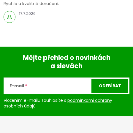
Rychle a kvalitně doručení.
17.7.2026
Mějte přehled o novinkách
a slevách
Z
á
E-mail
ODEBÍRAT
p
Vložením e-mailu souhlasíte s
podmínkami ochrany
osobních údajů
a
t