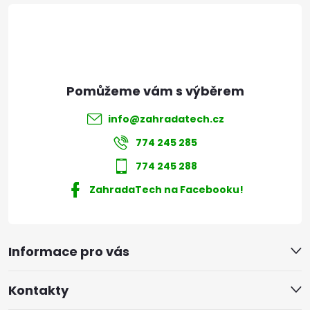
í
info
@
zahradatech.cz
774 245 285
774 245 288
ZahradaTech na Facebooku!
Informace pro vás
Kontakty