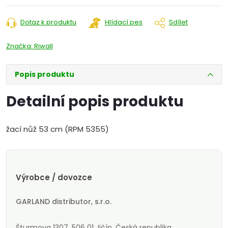
Dotaz k produktu
Hlídací pes
Sdílet
Značka:
Riwall
Popis produktu
Detailní popis produktu
žací nůž 53 cm (RPM 5355)
Výrobce / dovozce
GARLAND distributor, s.r.o.
Šturmova 1307, 506 01 Jičín, Česká republika