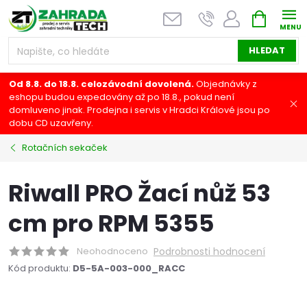
Přejít
NÁKUPNÍ
na
KOŠÍK
obsah
HLEDAT
Od 8.8. do 18.8. celozávodní dovolená.
Objednávky z
eshopu budou expedovány až po 18.8., pokud není
domluveno jinak. Prodejna i servis v Hradci Králové jsou po
dobu CD uzavřeny.
Rotačních sekaček
Riwall PRO Žací nůž 53
cm pro RPM 5355
Neohodnoceno
Podrobnosti hodnocení
Kód produktu:
D5-5A-003-000_RACC