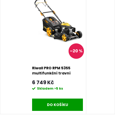
–20 %
Riwall PRO RPM 5355
multifunkční travní
sekačka 4 v 1 s
6 749 Kč
benzinovým motorem a
Skladem
>5 ks
pojezdem
DO KOŠÍKU