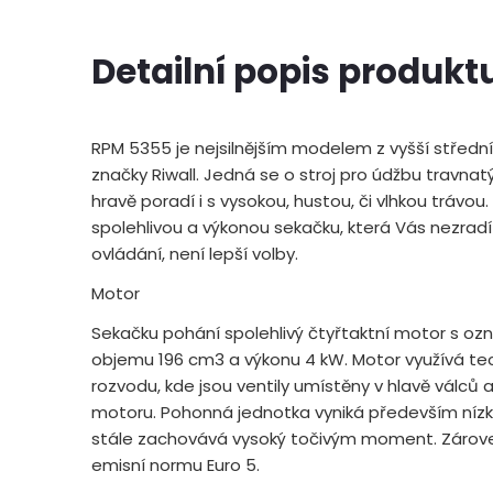
Detailní popis produkt
RPM 5355 je nejsilnějším modelem z vyšší středn
značky Riwall. Jedná se o stroj pro údžbu travnat
hravě poradí i s vysokou, hustou, či vlhkou trávo
spolehlivou a výkonou sekačku, která Vás nezrad
ovládání, není lepší volby.
Motor
Sekačku pohání spolehlivý čtyřtaktní motor s o
objemu 196 cm3 a výkonu 4 kW. Motor využívá te
rozvodu, kde jsou ventily umístěny v hlavě válců 
motoru. Pohonná jednotka vyniká především nízk
stále zachovává vysoký točivým moment. Zárove
emisní normu Euro 5.