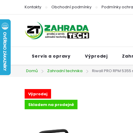
Přejít
Kontakty
Obchodní podmínky
Podmínky ochra
na
obsah
Servis a opravy
Výprodej
Zah
Domů
Zahradní technika
Riwall PRO RPM 5355 
Výprodej
Skladem na prodejně