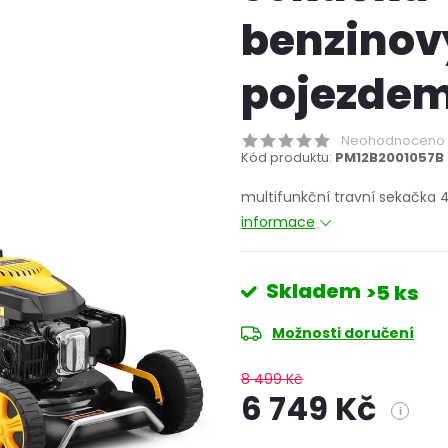
benzino
pojezde
Neohodnoceno
Kód produktu:
PM12B2001057B
multifunkční travní sekačka
informace
Skladem
>5 ks
Možnosti doručení
8 499 Kč
6 749 Kč
i
Měrná