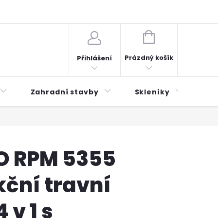
plátky ESSOX
Novinky
NÁKUPNÍ
KOŠÍK
Prázdný košík
Přihlášení
Zahradní stavby
Skleníky
Mu
RO RPM 5355
ční travní
 v 1 s