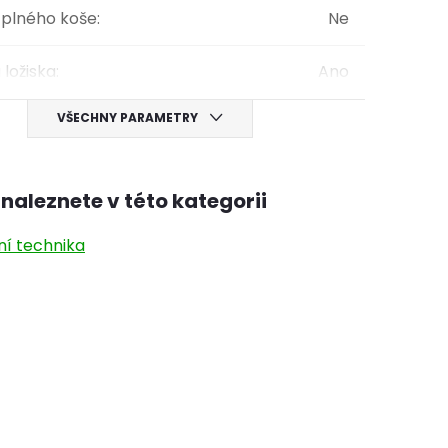
 plného koše
:
Ne
 ložiska
:
Ano
VŠECHNY PARAMETRY
naleznete v této kategorii
ní technika