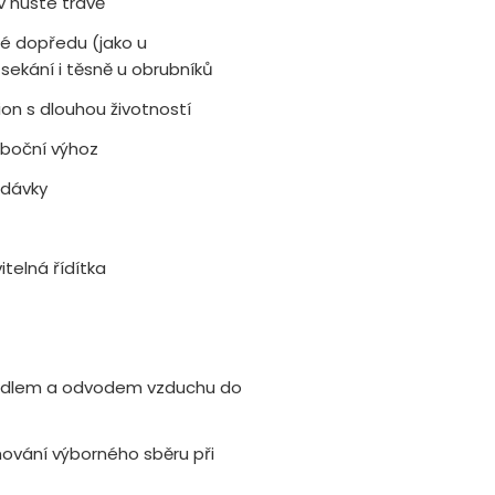
v husté trávě
né dopředu (jako u
 sekání i těsně u obrubníků
n s dlouhou životností
 boční výhoz
odávky
telná řídítka
adlem a odvodem vzduchu do
ování výborného sběru při