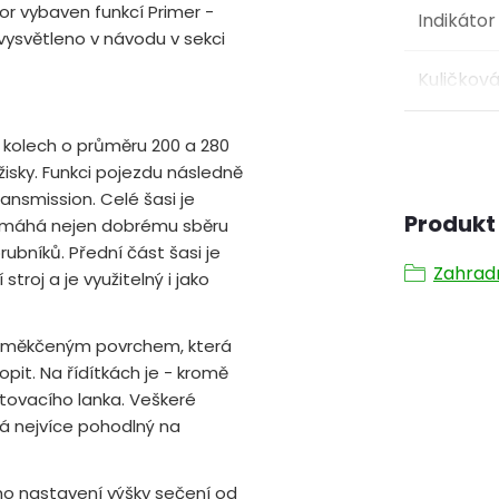
or vybaven funkcí Primer -
Indikátor
 vysvětleno v návodu v sekci
Kuličková
kolech o průměru 200 a 280
žisky. Funkci pojezdu následně
nsmission. Celé šasi je
Produkt 
omáhá nejen dobrému sběru
rubníků. Přední část šasi je
Zahrad
roj a je využitelný i jako
 s měkčeným povrchem, která
opit. Na řídítkách je - kromě
rtovacího lanka. Veškeré
ná nejvíce pohodlný na
o nastavení výšky sečení od