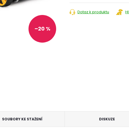
cena:
Dotaz k produktu
H
–20 %
SOUBORY KE STAŽENÍ
DISKUZE