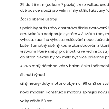
25 do 75 mm (celkem 7 pozic) skrze velkou, snad
dvě pozice slouží pro velmi nízký střih, takzvaný "a
Žací a sběrné ústrojí
Spolehlivý střih trávy obstarává široký tvarovan
cm. Sekačka podporuje systém 4v1. Máte tedy mo
výhozu, zadního výhozu, mulčování nebo sběru d
koše. Samotný sběrný koš je zkonstruován z tkan
vrstvami, které snižují prašnost, a ve vrchní čá
do stran. Sekání by tak mělo být více příjemné pro 
A jako malý dárek na Vás v balení čeká i náhradní
Shrnutí výhod
silný heavy-duty motor o objemu 196 cm3 se s
nová moderní konstrukce motoru, splňující novu 
velký záběr 53 cm