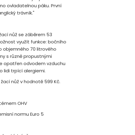
no ovladatelnou páku. První
nglický trávník."
ý žací nůž se záběrem 53
žnost využít funkce: bočního
o objemného 70 litrového
iny s různě propustnými
sti je opatřen odvodem vzduchu
lidi trpící alergiemi.
 žací nůž v hodnotě 599 Kč.
ystémem OHV
emisní normu Euro 5