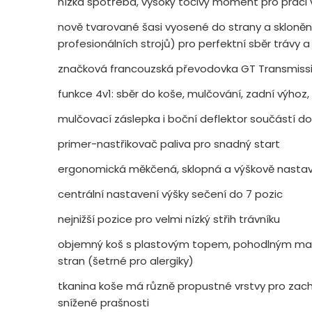
nízká spotřeba, vysoký točivý moment pro práci 
nově tvarované šasi vyosené do strany a skloně
profesionálních strojů) pro perfektní sběr trávy a
značková francouzská převodovka GT Transmissio
funkce 4v1: sběr do koše, mulčování, zadní výhoz,
mulčovací záslepka i boční deflektor součástí d
primer-nastřikovač paliva pro snadný start
ergonomická měkčená, sklopná a výškově nastavi
centrální nastavení výšky sečení do 7 pozic
nejnižší pozice pro velmi nízký střih trávníku
objemný koš s plastovým topem, pohodlným m
stran (šetrné pro alergiky)
tkanina koše má různě propustné vrstvy pro zach
snížené prašnosti