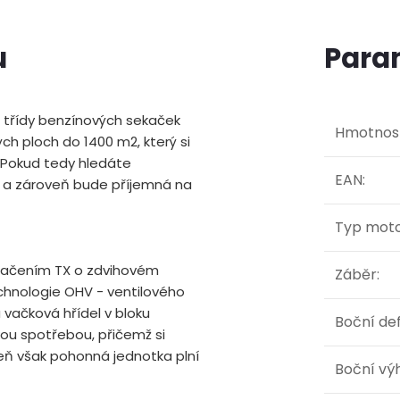
u
Para
í třídy benzínových sekaček
Hmotnos
ých ploch do 1400 m2, který si
u. Pokud tedy hledáte
EAN
:
í a zároveň bude příjemná na
Typ mot
značením TX o zdvihovém
Záběr
:
chnologie OHV - ventilového
a vačková hřídel v bloku
Boční de
ou spotřebou, přičemž si
ň však pohonná jednotka plní
Boční vý