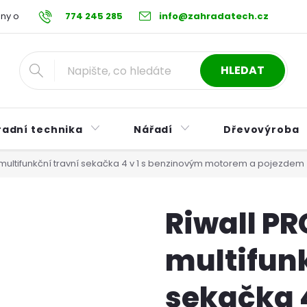
ny osobních údajů
774 245 285
Reklamační řád
info@zahradatech.cz
Postup při nákupu na s
HLEDAT
radní technika
Nářadí
Dřevovýroba
multifunkční travní sekačka 4 v 1 s benzinovým motorem a pojezdem
Riwall P
multifunk
sekačka 4