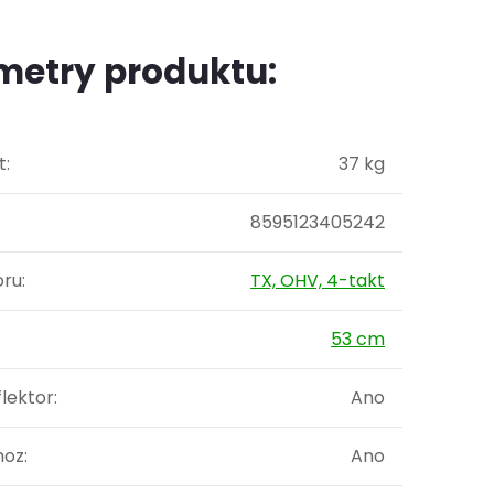
metry produktu:
t
:
37 kg
8595123405242
oru
:
TX, OHV, 4-takt
53 cm
flektor
:
Ano
hoz
:
Ano