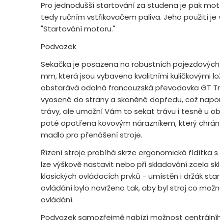
Pro jednodušší startování za studena je pak mot
tedy ručním vstřikovačem paliva. Jeho použití je
"Startování motoru."
Podvozek
Sekačka je posazena na robustních pojezdových 
mm, která jsou vybavena kvalitními kuličkovými lo
obstarává odolná francouzská převodovka GT Tra
vyosené do strany a skoněné dopředu, což nap
trávy, ale umožní Vám to sekat trávu i tesně u ob
poté opatřena kovovým nárazníkem, který chrání st
madlo pro přenášení stroje.
Řízení stroje probíhá skrze ergonomická řídítka
lze výškově nastavit nebo při skladování zcela skl
klasických ovládacích prvků - umístěn i držák sta
ovládání bylo navrženo tak, aby byl stroj co mož
ovládání.
Podvozek samozřejmě nabízí možnost centrálníh