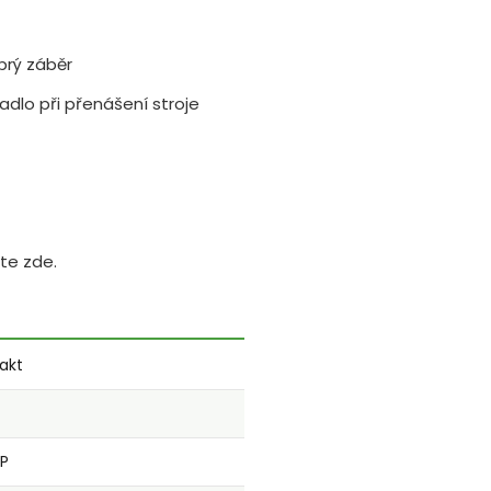
brý záběr
madlo při přenášení stroje
te zde.
akt
HP