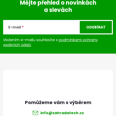
Mějte přehled o novinkách
a slevách
Z
á
E-mail
ODEBÍRAT
p
Vložením e-mailu souhlasíte s
podmínkami ochrany
osobních údajů
a
t
í
info
@
zahradatech.cz