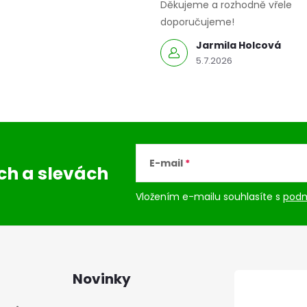
Děkujeme a rozhodně vřele
doporučujeme!
Jarmila Holcová
5.7.2026
E-mail
ách
a slevách
Vložením e-mailu souhlasíte s
podm
Novinky