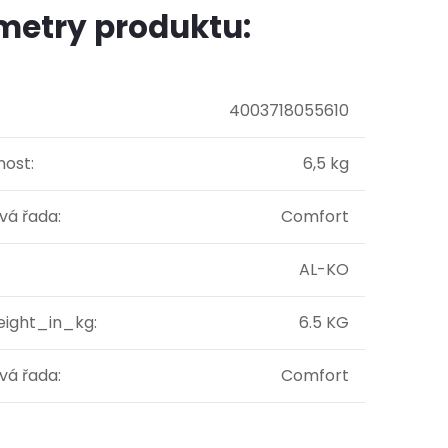
metry produktu:
4003718055610
ost
:
6,5 kg
vá řada
:
Comfort
AL-KO
eight_in_kg
:
6.5 KG
vá řada
:
Comfort