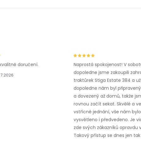
kvalitně doručení.
Naprostá spokojenost! V sobot
dopoledne jsme zakoupili zahr
.7.2026
traktůrek Stiga Estate 384 a už
dopoledne nám byl připravený,
a dovezený až domů, takže js
rovnou začít sekat. Skvělé a v
vstřícné jednání, vše nám bylo
vysvětleno i předvedeno. Je vid
zde svých zákazníků opravdu v
Takový přístup se dnes jen tak 