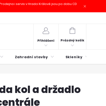
odejna i servis v Hradci Králové jsou po dobu CD
plátky ESSOX
Novinky
NÁKUPNÍ
KOŠÍK
Prázdný košík
Přihlášení
Zahradní stavby
Skleníky
Mu
a kol a držadlo
centrále