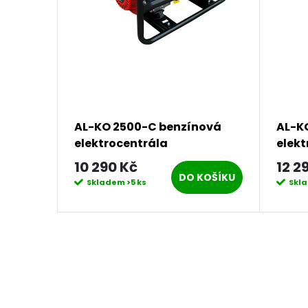
AL-KO 2500-C benzínová
AL-K
elektrocentrála
elekt
10 290 Kč
12 2
DO KOŠÍKU
Skladem
>5 ks
Skl