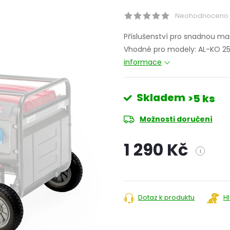
Neohodnoceno
Příslušenství pro snadnou ma
Vhodné pro modely: AL-KO 
informace
Skladem
>5 ks
Možnosti doručení
1 290 Kč
i
Měrná
cena:
Dotaz k produktu
H