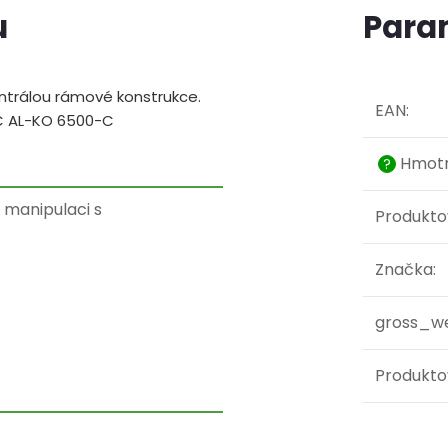
u
Para
entrálou rámové konstrukce.
EAN
:
C AL-KO 6500-C
Hmotn
?
 manipulaci s
Produkto
Značka
:
gross_w
Produkto