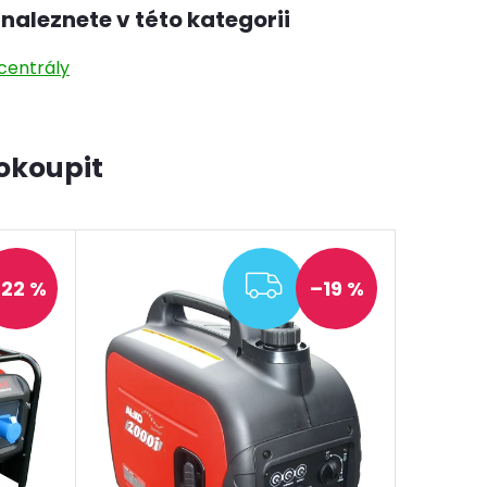
naleznete v této kategorii
centrály
okoupit
ARMA
ZDARMA
22 %
–19 %