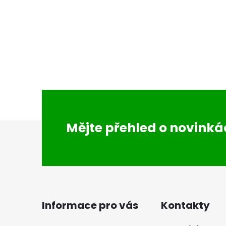
Z
Mějte přehled o novink
á
p
a
Informace pro vás
Kontakty