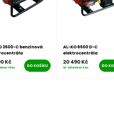
O 3500-C benzínová
AL-KO 6500 D-C
rocentrála
elektrocentrála
90 Kč
20 490 Kč
DO KOŠÍKU
DO KO
adem
>5 ks
Skladem
4 ks