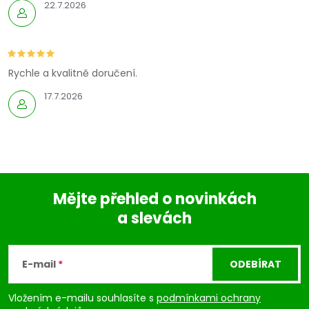
22.7.2026
Rychle a kvalitně doručení.
17.7.2026
Mějte přehled o novinkách
a slevách
Z
á
E-mail
ODEBÍRAT
p
Vložením e-mailu souhlasíte s
podmínkami ochrany