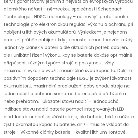
servis garantovaný jedním z největších evropských výrobců
dílenského nářadí – německou společností Scheppach.
Technologie HDSC technology – nejnovější profesionální
technologie pro elektronickou regulaci výkonu a ochranu při
nabíjení u lithiových akumulátorů. Výsledkem je nejenom
precizní průběh nabíjení, kdy je neustále monitorován každý
jednotlivý článek v baterii a dle aktuálních potřeb dobíjen,
ale i unikátní řízení výkonu, kdy se baterie dokáže optimálně
přizpůsobit různým typům strojů a poskytnout vždy
maximální výkon a využít maximálně svou kapacitu. Dalším
pozitivním dopadem technologie HDSC je zvýšení životnosti
akumulátoru, maximální prodloužení doby chodu stroje na
jedno nabití a ochrana samotné baterie před přetížením
nebo přehřátím. Ukazatel stavu nabití – jednoduchá
indikace stavu nabití baterie pomocí integrovaných LED
diod. Indikátor není součástí stroje, ale baterie, takže můžete
zjistit okamžitou kapacitu baterie, aniž ji musíte vkládat do
stroje. Výkonné články baterie – kvalitní lithium-iontové