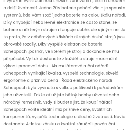
s výrazně vyšší účinností, nižším zahříváním, tišším chodem
a delší životností. Jedna 20V baterie pohání vše – je spousta
systémů, kde Vám stačí jedna baterie na celou škálu nářadí.
Díky chybějící nebo levné elektronice se často stane, že
baterie s některým strojem funguje dobře, ale s jiným ne. Je
to proto, že v odběrových křivkách různých druhů strojů jsou
obrovské rozdíly. Díky vyspělé elektronice baterie
Scheppach „pozná“, ve kterém je stroji a dokonale se mu
přizpůsobí. Vy tak dostanete z každého stroje maximální
výkon i pracovní dobu. Akumulátorové ruční nářadí
Scheppach Vynikající kvalita, vyspělé technologie, skvělá
ergonomie a příznivá cena Řada elektrického nářadí
Scheppach byla vyvinuta s velkou pečlivostí k požadavkům
jeho uživatelů. Takže ať už jste běžný hobby uživatel nebo
náročný řemeslník, vždy si budete jist, že koupí nářadí
Scheppach volíte ideální mix příznivé ceny, kvalitních
komponentů, vyspělé technologie a dlouhé životnosti. Navíc
dostanete 4-letou záruku a kvalitní záruční i pozáruční