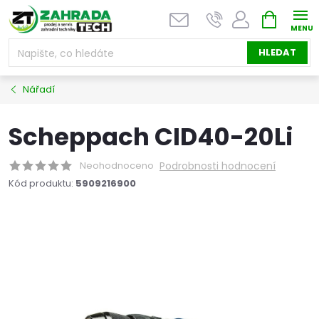
Přejít
NÁKUPNÍ
na
KOŠÍK
obsah
HLEDAT
Nářadí
Scheppach CID40-20Li
Neohodnoceno
Podrobnosti hodnocení
Kód produktu:
5909216900