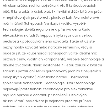
Ah akumulátor, rychlonabíječka 4 Ah, 6 ks šroubovacích
bitů, 6 ks vrtáků, 1x držák bitů, 1 x flexibilní držák bitů pro práci
v nepřístupných prostorech, plastový kufr Akumulátorové
ruční nářadí Scheppach Vynikající kvalita, vyspělé
technologie, skvělá ergonomie a příznivá cena Řada
elektrického nářadí Scheppach byla vyvinuta s velkou
pečlivostí k požadavkům jeho uživatelů. Takže ať už jste
běžný hobby uživatel nebo náročný řemeslník, vždy si
budete jist, že koupí nářadí Scheppach volíte ideální mix
příznivé ceny, kvalitních komponentů, vyspělé technologie a
dlouhé životnosti. Navíc dostanete 4-letou záruku a kvalitní
záruční i pozáruční servis garantovaný jedním z největších
evropských výrobců dílenského nářadí – německou
společností Scheppach. Technologie HDSC technology –
nejnovější profesionální technologie pro elektronickou
regulaci výkonu a ochranu při nabíjení u lithiových
akumulátorů. Výsledkem je nejenom precizní průběh