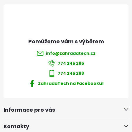
t
í
info
@
zahradatech.cz
774 245 285
774 245 288
ZahradaTech na Facebooku!
Informace pro vás
Kontakty