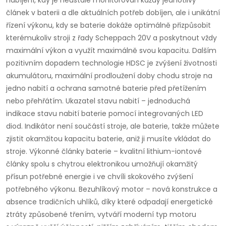
nabíjení, kdy je neustále monitorován každý jednotlivý
článek v baterii a dle aktuálních potřeb dobíjen, ale i unikátní
řízení výkonu, kdy se baterie dokáže optimálně přizpůsobit
kterémukoliv stroji z řady Scheppach 20V a poskytnout vždy
maximální výkon a využít maximálně svou kapacitu. Dalším
pozitivním dopadem technologie HDSC je zvýšení životnosti
akumulátoru, maximální prodloužení doby chodu stroje na
jedno nabití a ochrana samotné baterie před přetížením
nebo přehřátím. Ukazatel stavu nabití – jednoduchá
indikace stavu nabití baterie pomocí integrovaných LED
diod. Indikátor není součástí stroje, ale baterie, takže můžete
zjistit okamžitou kapacitu baterie, aniž ji musíte vkládat do
stroje. Výkonné články baterie – kvalitní lithium-iontové
články spolu s chytrou elektronikou umožňují okamžitý
přísun potřebné energie i ve chvíli skokového zvýšení
potřebného výkonu. Bezuhlíkový motor – nová konstrukce a
absence tradičních uhlíků, díky které odpadají energetické
ztráty způsobené třením, vytváří moderní typ motoru