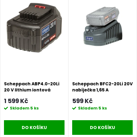
Scheppach ABP4.0-20Li
Scheppach BFC2-20Li 20V
20 V lithium iontová
nabíječka 1,65 A
baterie 4 Ah
1 599 Kč
599 Kč
Skladem
5 ks
Skladem
5 ks
DO KOŠÍKU
DO KOŠÍKU