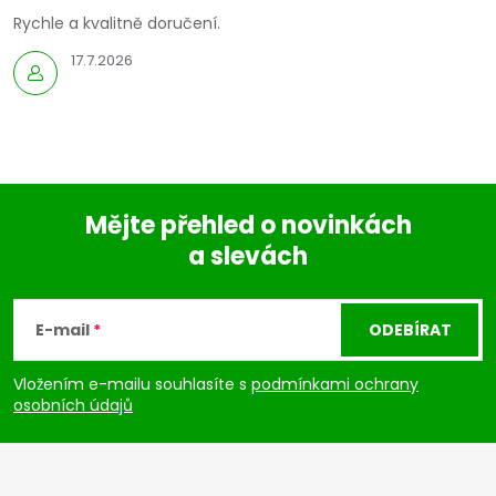
Rychle a kvalitně doručení.
17.7.2026
Mějte přehled o novinkách
a slevách
Z
á
E-mail
ODEBÍRAT
p
Vložením e-mailu souhlasíte s
podmínkami ochrany
osobních údajů
a