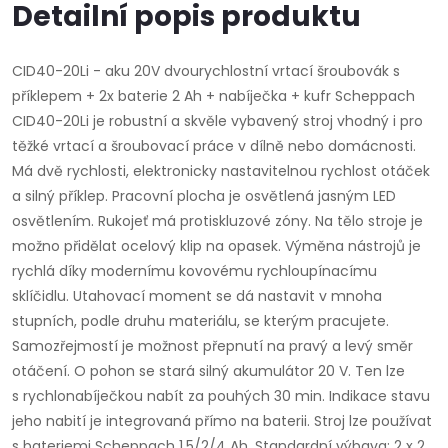
Detailní popis produktu
CID40-20Li - aku 20V dvourychlostní vrtací šroubovák s
příklepem + 2x baterie 2 Ah + nabíječka + kufr Scheppach
CID40-20Li je robustní a skvěle vybavený stroj vhodný i pro
těžké vrtací a šroubovací práce v dílně nebo domácnosti.
Má dvě rychlosti, elektronicky nastavitelnou rychlost otáček
a silný příklep. Pracovní plocha je osvětlená jasným LED
osvětlením. Rukojeť má protiskluzové zóny. Na tělo stroje je
možno přidělat ocelový klip na opasek. Výměna nástrojů je
rychlá díky modernímu kovovému rychloupínacímu
sklíčidlu. Utahovací moment se dá nastavit v mnoha
stupních, podle druhu materiálu, se kterým pracujete.
Samozřejmostí je možnost přepnutí na pravý a levý směr
otáčení. O pohon se stará silný akumulátor 20 V. Ten lze
s rychlonabíječkou nabít za pouhých 30 min. Indikace stavu
jeho nabití je integrovaná přímo na baterii. Stroj lze používat
s bateriemi Scheppach 1,5/2/4 Ah. Standardní výbava: 2 x 2