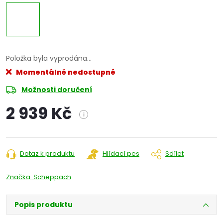
Položka byla vyprodána…
Momentálně nedostupné
Možnosti doručení
2 939 Kč
i
Měrná
cena:
Dotaz k produktu
Hlídací pes
Sdílet
Značka:
Scheppach
Popis produktu