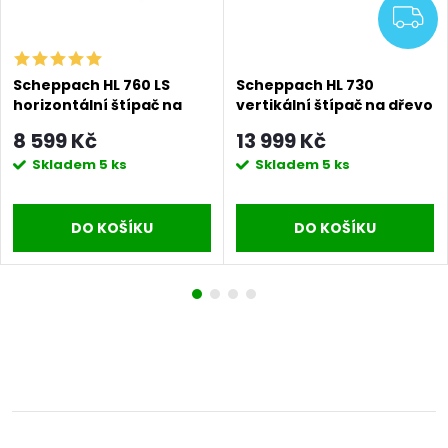
DARMA
Z
Scheppach HL 760 LS
Scheppach HL 730
horizontální štípač na
vertikální štípač na dřevo
dřevo 7t se stojanem
7t (400 V)
8 599 Kč
13 999 Kč
Skladem
5 ks
Skladem
5 ks
DO KOŠÍKU
DO KOŠÍKU