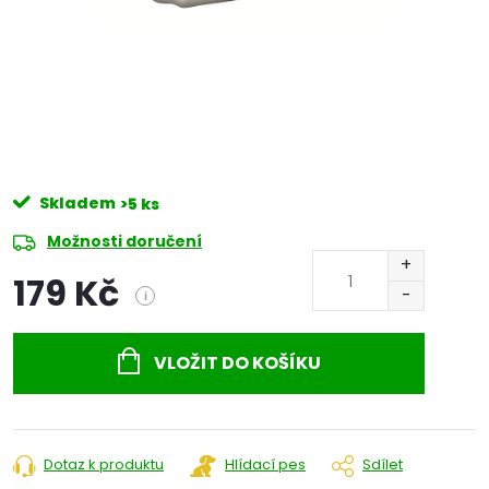
Skladem
>5 ks
Možnosti doručení
179 Kč
i
Měrná
cena:
VLOŽIT DO KOŠÍKU
Dotaz k produktu
Hlídací pes
Sdílet