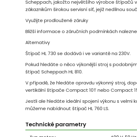
Scheppach, jakožto největšího výrobce štípačů v
zákaznikům širokou servisní síť, jejíž nedílnou sou
Využijte prodloužené záruky
Bližší informace o záručních podmínkách nalezne
Alternativy
Štípač HL 730 se dodává i ve variantě na 230V.
Pokud hledáte o něco výkonější stroj s podobný
štípač Scheppach HL 810.
V případě, že hledáte opravdu výkonný stroj, d
vertikální štípače Compact 10T nebo Compact 1
Jestli ale hledáte ideální spojení výkonu s velmi
můžeme nabídnout štípač HL 760 LS.
Technické parametry