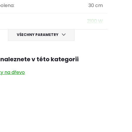
polena
:
30 cm
2100 W
VŠECHNY PARAMETRY
naleznete v této kategorii
y na dřevo