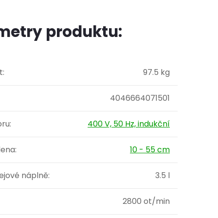
metry produktu:
t
:
97.5 kg
4046664071501
oru
:
400 V, 50 Hz, indukční
lena
:
10 - 55 cm
ejové náplně
:
3.5 l
2800 ot/min