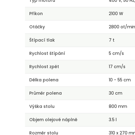
Typ motoru
400 V, 50 Hz
Příkon
2100 W
Otáčky
2800 ot/mi
Štípací tlak
7 t
Rychlost štípání
5 cm/s
Rychlost zpět
17 cm/s
Délka polena
10 - 55 cm
Průměr polena
30 cm
Výška stolu
800 mm
Objem olejové náplně
3.5 l
Rozměr stolu
310 x 270 