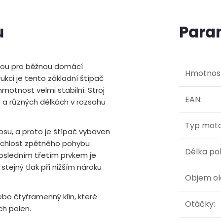
u
Para
lbou pro běžnou domácí
Hmotnos
ukci je tento základní štípač
motnost velmi stabilní. Stroj
EAN
:
a různých délkách v rozsahu
Typ mot
psu, a proto je štípač vybaven
rychlost zpětného pohybu
Délka po
posledním třetím prvkem je
tejný tlak při nižším nároku
Objem ol
ebo čtyřramenný klín, které
Otáčky
:
ch polen.