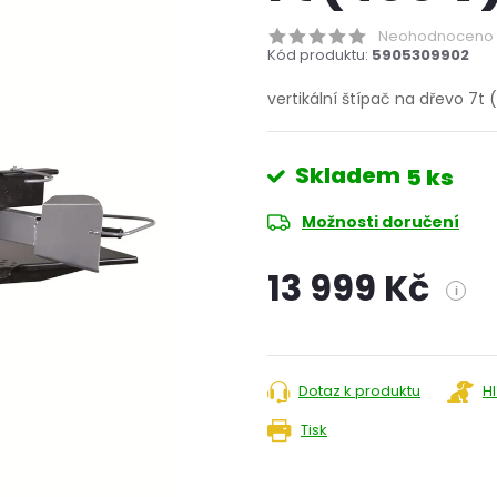
Neohodnoceno
Kód produktu:
5905309902
vertikální štípač na dřevo 7t
Skladem
5 ks
Možnosti doručení
13 999 Kč
i
Měrná
cena:
Dotaz k produktu
H
Tisk