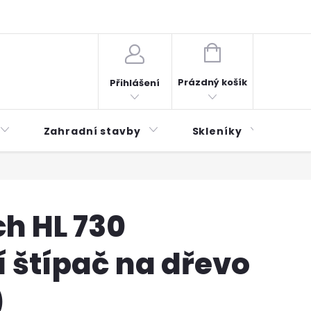
plátky ESSOX
Novinky
NÁKUPNÍ
KOŠÍK
Prázdný košík
Přihlášení
Zahradní stavby
Skleníky
Mu
h HL 730
í štípač na dřevo
)