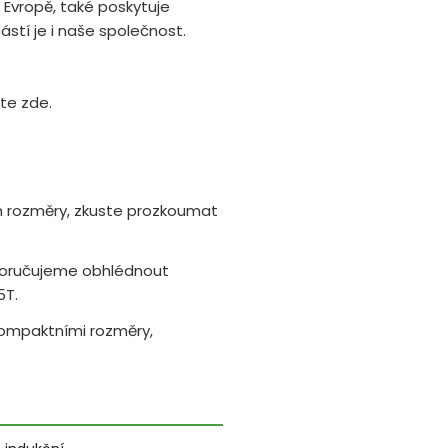
 Evropě, také poskytuje
částí je i naše společnost.
te zde.
m rozměry, zkuste prozkoumat
oporučujeme obhlédnout
5T.
 kompaktními rozměry,