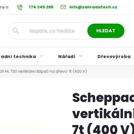
ny osobních údajů
774 245 285
Reklamační řád
info@zahradatech.cz
Postup při nákupu na s
HLEDAT
radní technika
Nářadí
Dřevovýroba
 HL 730 vertikální štípač na dřevo 7t (400 V)
Scheppac
vertikáln
7t (400 V