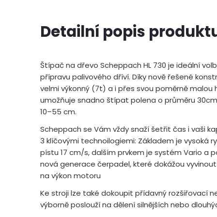
Detailní popis produkt
Štípač na dřevo Scheppach HL 730 je ideální vo
přípravu palivového dříví. Díky nově řešené konstr
velmi výkonný (7t) a i přes svou poměrně malou h
umožňuje snadno štípat polena o průměru 30cm 
10–55 cm.
Scheppach se Vám vždy snaží šetřit čas i vaši ka
3 klíčovými technoilogiemi: Základem je vysoká 
pístu 17 cm/s, dalším prvkem je systém Vario a 
nová generace čerpadel, které dokážou vyvinout s
na výkon motoru
Ke stroji lze také dokoupit přídavný rozšiřovací n
výborně poslouží na dělení silnějších nebo dlouhý