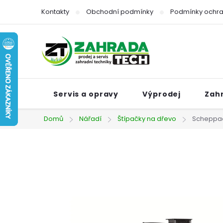
Přejít
Kontakty
Obchodní podmínky
Podmínky ochra
na
obsah
Servis a opravy
Výprodej
Zah
Domů
Nářadí
Štípačky na dřevo
Scheppach