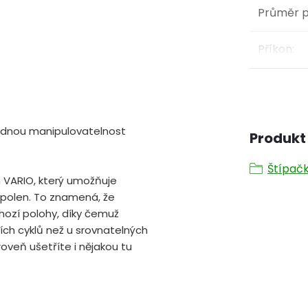
Průměr 
Příkon
:
snadnou manipulovatelnost
Produkt 
Štípačk
VARIO, který umožňuje
 polen. To znamená, že
hozí polohy, díky čemuž
ch cyklů než u srovnatelných
roveň ušetříte i nějakou tu