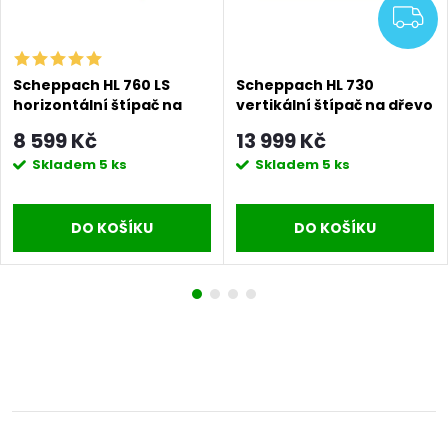
DARMA
Z
Scheppach HL 760 LS
Scheppach HL 730
horizontální štípač na
vertikální štípač na dřevo
dřevo 7t se stojanem
7t (400 V)
8 599 Kč
13 999 Kč
Skladem
5 ks
Skladem
5 ks
DO KOŠÍKU
DO KOŠÍKU