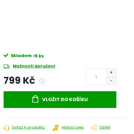
Skladem
>5 ks
Možnosti doručení
799 Kč
i
Měrná
cena:
VLOŽIT DO KOŠÍKU
Dotaz k produktu
Hlídací pes
Sdílet