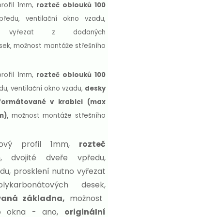
profil 1mm,
rozteč oblouků 100
předu, ventilační okno vzadu,
o vyřezat z dodaných
sek,
možnost montáže střešního
profil 1mm,
rozteč oblouků 100
edu, ventilační okno vzadu,
desky
formátované v krabici (max
m),
možnost montáže střešního
lový profil 1mm,
rozteč
m
, dvojité dveře vpředu,
du, prosklení nutno vyřezat
ykarbonátových desek,
vaná základna,
možnost
ho okna - ano,
originální