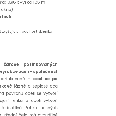
ířka 0,96 x výška 1,88 m
í okno)
 levé
 zvyšujících odolnost skleníku
z
žárově pozinkovaných
(výrobce oceli - společnost
 pozinkované =
ocel se po
nkové lázně
o teplotě cca
na povrchu oceli se vytvoří
ojení zinku a oceli vytvoří
 Jednotlivá žebra nosných
. Přední čelo má dvoudílné