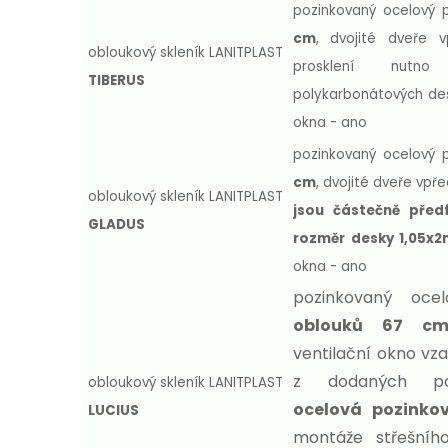
pozinkovaný ocelový 
cm
,
dvojité dveře v
obloukový skleník LANITPLAST
prosklení nutn
TIBERUS
polykarbonátových de
okna - ano
pozinkovaný ocelový 
cm
, dvojité dveře vpř
obloukový skleník LANITPLAST
jsou částečně před
GLADUS
rozměr desky 1,05x2
okna - ano
pozinkovaný oce
oblouků 67 c
ventilační okno vza
z dodaných pol
obloukový skleník LANITPLAST
ocelová pozinko
LUCIUS
montáže střešní