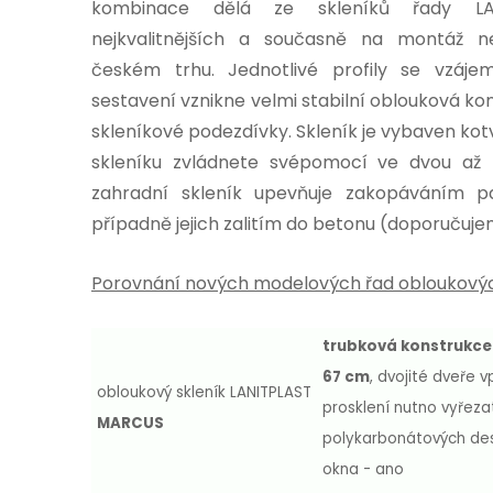
kombinace dělá ze skleníků řady LA
nejkvalitnějších a současně na montáž ne
českém trhu. Jednotlivé profily se vzáje
sestavení vznikne velmi stabilní oblouková ko
skleníkové podezdívky. Skleník je vybaven ko
skleníku zvládnete svépomocí ve dvou až
zahradní skleník upevňuje zakopáváním p
případně jejich zalitím do betonu (doporučuje
Porovnání nových modelových řad obloukovýc
trubková konstrukce
67 cm
, dvojité dveře v
obloukový skleník LANITPLAST
prosklení nutno vyřez
MARCUS
polykarbonátových de
okna - ano