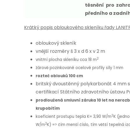
těsnění pro zahr
předního a zadníh
Krátký popis obloukového skleníku řady LANIT
obloukový skleník
vnější rozměry š 3 x d 6 x v 2 m
2
vnitřní plocha skleníku cca 18 m
žárově pozinkované ocelové profily síly 1 mm
rozteč oblouků 100 cm
britský dvoustěnný polykarbonát 4 mm se
certifikací Státního zdravotního ústavu 
prodloužená smluvní záruka 10 let na neroz
krupobitím
2
koeficient prostupu tepla K= 3,90 W/m
K (jedn
2
W/m
K) => čím menší číslo, tím větší tepelná iz