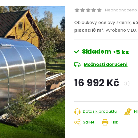
Neohodnoceno
Obloukový ocelový skleník,
š 
2
plocha 18 m
, vyrobeno v EU.
Skladem
>5 ks
Možnosti doručení
16 992 Kč
i
Měrná
cena:
Dotaz k produktu
H
Sdílet
Tisk