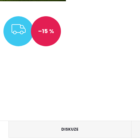
ZDARMA
–15 %
DISKUZE