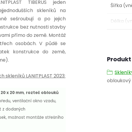
NITPLAST TIBERUS jeden
Šířka (vn
jjednodušších skleníků na
mně sešroubují a po jejich
Délka (vn
nstrukce bez nutnosti stavby
tvami přímo do země. Montáž
 třech osobách. V půdě se
atek konstrukce do země,
Produkt 
me).
Skleník
h skleníků LANITPLAST 2023:
obloukový 
 20 x 20 mm
,
rozteč oblouků
předu, ventilační okno vzadu,
at z dodaných
sek, možnost montáže střešního