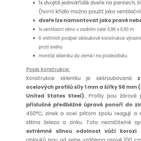
1x dvojité jednokřídlé dveře na pantech, š
(horní křídlo možno použít jako ventilačn
dveře lze namontovat jako pravé nebo
1x ventilační okno v zadním čele 0,96 x 0,90 m
6 vnitřních podpěr obloukové konstrukce výrazně
proti sněhu
montáž skleníku do země i na podezdívku
Popis konstrukce:
Konstrukce skleníku je sešroubovaná
ocelových profilů síly 1 mm a šířky 56 mm 
United States Steel)
.
Profily jsou žárově
příslušné předběžné úpravě ponoří do zi
450°C, zinek a ocel přitom spolu reagují a 
slitina železa a zinku. Toto nezničitelné sp
extrémně silnou odolnost vůči korozi
.
oblouků jsou od sebe vzdálena osově 100 cm