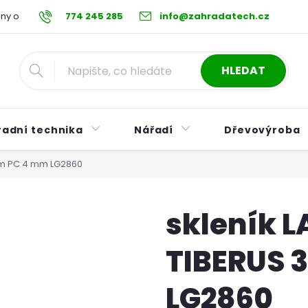
ny osobních údajů
774 245 285
Reklamační řád
info@zahradatech.cz
Postup při nákupu na s
HLEDAT
radní technika
Nářadí
Dřevovýroba
6 m PC 4 mm LG2860
skleník 
TIBERUS 
LG2860