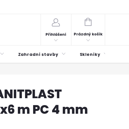
plátky ESSOX
Novinky
NÁKUPNÍ
KOŠÍK
Prázdný košík
Přihlášení
Zahradní stavby
Skleníky
Mu
LANITPLAST
3x6 m PC 4 mm