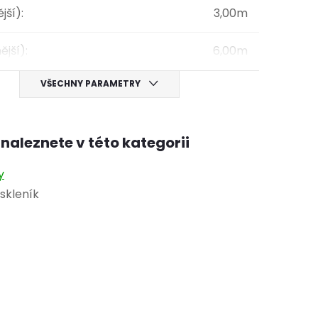
ější)
:
3,00m
ější)
:
6,00m
VŠECHNY PARAMETRY
naleznete v této kategorii
y
skleník