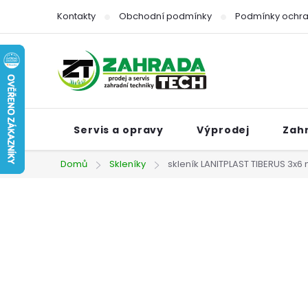
Přejít
Kontakty
Obchodní podmínky
Podmínky ochra
na
obsah
Servis a opravy
Výprodej
Zah
Domů
Skleníky
skleník LANITPLAST TIBERUS 3x