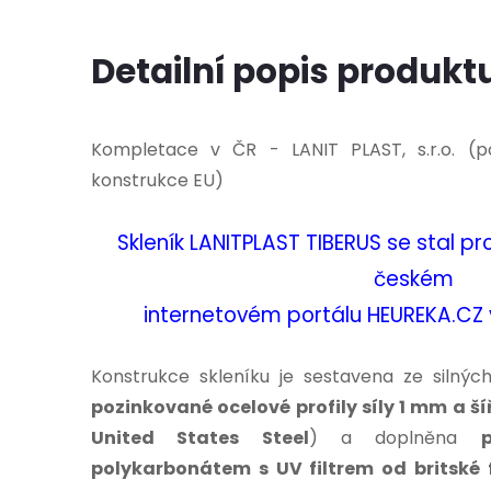
Detailní popis produkt
Kompletace v ČR - LANIT PLAST, s.r.o. (po
konstrukce EU)
Skleník LANITPLAST TIBERUS se stal 
českém
internetovém portálu HEUREKA.CZ v 
Konstrukce skleníku je sestavena ze silnýc
pozinkované ocelové profily síly 1 mm a ší
United States Steel
) a doplněna
polykarbonátem s UV filtrem od britské