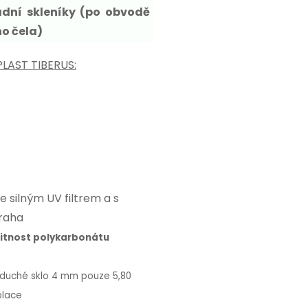
adní skleníky (po obvodě
o čela)
PLAST TIBERUS:
 silným UV filtrem a s
Praha
bitnost polykarbonátu
oduché sklo 4 mm pouze 5,80
olace