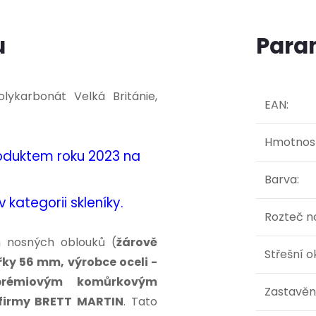
u
Para
lykarbonát Velká Británie,
EAN
:
Hmotnos
produktem roku 2023 na
Barva
:
kategorii skleníky.
Rozteč n
h nosných oblouků (
žárově
Střešní 
řky 56 mm, výrobce oceli -
prémiovým komůrkovým
Zastavěn
 firmy BRETT MARTIN
. Tato