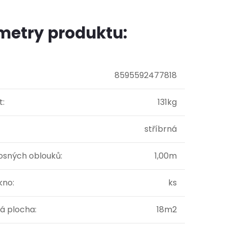
metry produktu:
8595592477818
t
:
131kg
stříbrná
osných oblouků
:
1,00m
okno
:
ks
á plocha
:
18m2