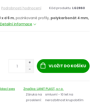
Podrobnosti hodnocení
Kód produktu:
LG2860
3 x d 6 m
, pozinkované profily,
polykarbonát 4 mm,
Detailní informace
VLOŽIT DO KOŠÍKU
lídací pes
Značka:
LANIT PLAST, s.r.o.
Záruka na
smluvní - 10 let na
prosklení
:
nerozbitnost krupobitím