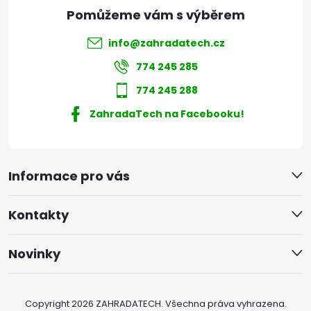
info
@
zahradatech.cz
774 245 285
774 245 288
ZahradaTech na Facebooku!
Informace pro vás
Kontakty
Novinky
Copyright 2026
ZAHRADATECH
. Všechna práva vyhrazena.