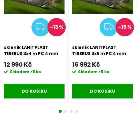
MA
ZDARMA
ZDAR
–13 %
–15 %
skleník LANITPLAST
skleník LANITPLAST
TIBERUS 3x4 m PC 4 mm
TIBERUS 3x6 m PC 4 mm
LG2834
LG2860
12 990 Kč
16 992 Kč
Skladem
>5 ks
Skladem
>5 ks
DO KOŠÍKU
DO KOŠÍKU