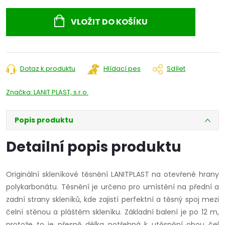
Měrná
cena:
VLOŽIT DO KOŠÍKU
Dotaz k produktu
Hlídací pes
Sdílet
Značka:
LANIT PLAST, s.r.o.
Popis produktu
Detailní popis produktu
Originální skleníkové těsnění LANITPLAST na otevřené hrany
polykarbonátu. Těsnění je určeno pro umístění na přední a
zadní strany skleníků, kde zajistí perfektní a těsný spoj mezi
čelní stěnou a pláštěm skleníku. Základní balení je po 12 m,
protože to je přesně délka potřebná k utěsnění obou čel