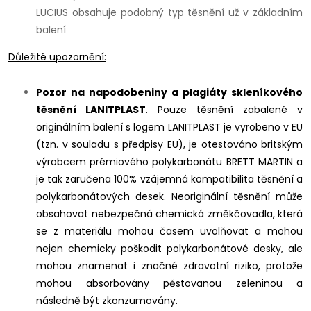
LUCIUS obsahuje podobný typ těsnění už v základním
balení
Důležité upozornění:
Pozor na napodobeniny a plagiáty skleníkového
těsnění LANITPLAST
. Pouze těsnění zabalené v
originálním balení s logem LANITPLAST je vyrobeno v EU
(tzn. v souladu s předpisy EU), je otestováno britským
výrobcem prémiového polykarbonátu BRETT MARTIN a
je tak zaručena 100% vzájemná kompatibilita těsnění a
polykarbonátových desek. Neoriginální těsnění může
obsahovat nebezpečná chemická změkčovadla, která
se z materiálu mohou časem uvolňovat a mohou
nejen chemicky poškodit polykarbonátové desky, ale
mohou znamenat i značné zdravotní riziko, protože
mohou absorbovány pěstovanou zeleninou a
následně být zkonzumovány.