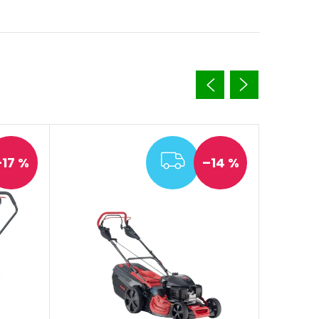
ZDARMA
–17 %
–14 %