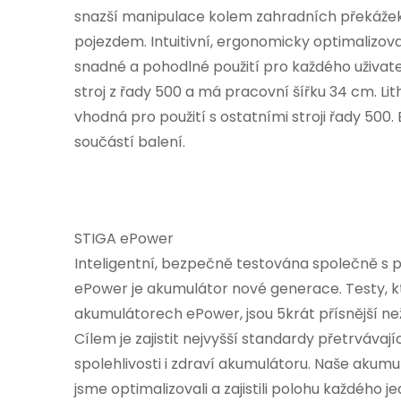
snazší manipulace kolem zahradních překážek
pojezdem. Intuitivní, ergonomicky optimalizov
snadné a pohodlné použití pro každého uživate
stroj z řady 500 a má pracovní šířku 34 cm. Li
vhodná pro použití s ostatními stroji řady 500.
součástí balení.
STIGA ePower
Inteligentní, bezpečně testována společně s 
ePower je akumulátor nové generace. Testy, 
akumulátorech ePower, jsou 5krát přísnější n
Cílem je zajistit nejvyšší standardy přetrvávajíc
spolehlivosti i zdraví akumulátoru. Naše akumul
jsme optimalizovali a zajistili polohu každého je