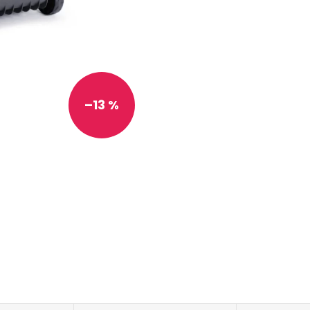
–13 %