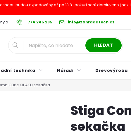
shopu budou expedovány až po 18.8., pokud není domluveno jinak. Pr
ny osobních údajů
774 245 285
Reklamační řád
info@zahradatech.cz
Postup při nákupu na s
HLEDAT
radní technika
Nářadí
Dřevovýroba
ombi 336e Kit AKU sekačka
Stiga Com
sekačka