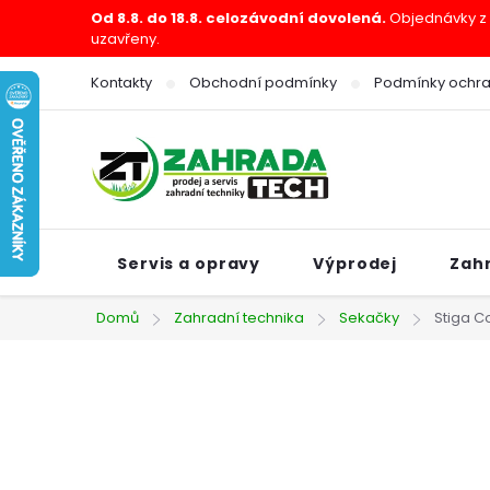
Přejít
Od 8.8. do 18.8. celozávodní dovolená.
Objednávky z e
uzavřeny.
na
obsah
Kontakty
Obchodní podmínky
Podmínky ochra
Servis a opravy
Výprodej
Zah
Domů
Zahradní technika
Sekačky
Stiga C