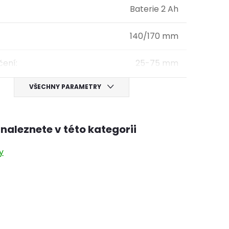
Baterie 2 Ah
140/170 mm
čení
:
25-75 mm
VŠECHNY PARAMETRY
naleznete v této kategorii
y