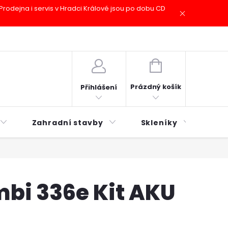
odejna i servis v Hradci Králové jsou po dobu CD
plátky ESSOX
Novinky
NÁKUPNÍ
KOŠÍK
Prázdný košík
Přihlášení
Zahradní stavby
Skleníky
Mu
bi 336e Kit AKU