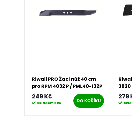
2 cm
Riwall PRO Žací nůž 40 cm
Riwal
pro RPM 4032 P / PML40-132P
3820
249 Kč
279 
KOŠÍKU
DO KOŠÍKU
Skladem
5 ks
Skl