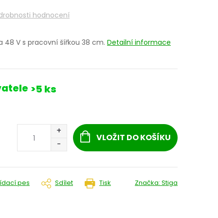
drobnosti hodnocení
 48 V s pracovní šířkou 38 cm.
Detailní informace
atele
>5 ks
VLOŽIT DO KOŠÍKU
lídací pes
Sdílet
Tisk
Značka:
Stiga