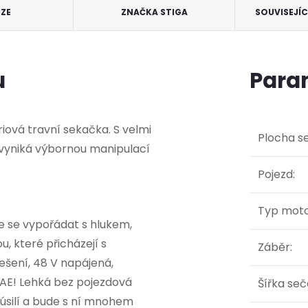
UZE
ZNAČKA
STIGA
SOUVISEJÍ
u
Para
iová travní sekačka. S velmi
Plocha s
, vyniká výbornou manipulací
Pojezd
:
Typ mot
te se vypořádat s hlukem,
, které přicházejí s
Záběr
:
ešení, 48 V napájená,
AE! Lehká bez pojezdová
Šířka seč
úsilí a bude s ní mnohem