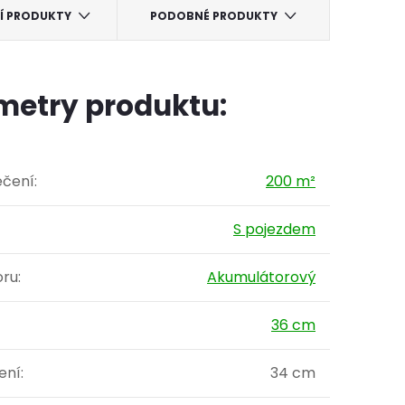
CÍ PRODUKTY
PODOBNÉ PRODUKTY
metry produktu:
ečení
:
200 m²
S pojezdem
oru
:
Akumulátorový
36 cm
ení
:
34 cm