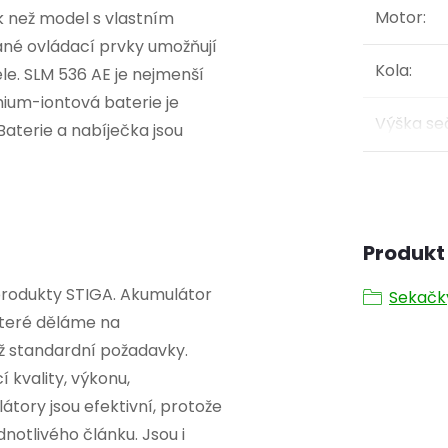
Motor
:
 než model s vlastním
ané ovládací prvky umožňují
Kola
:
le. SLM 536 AE je nejmenší
thium-iontová baterie je
Výška se
 Baterie a nabíječka jsou
Produkt 
produkty STIGA. Akumulátor
Sekačk
které děláme na
ež standardní požadavky.
í kvality, výkonu,
átory jsou efektivní, protože
dnotlivého článku. Jsou i