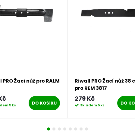
l PRO Žací nůž pro RALM
Riwall PRO Žací nůž 38 
pro REM 3817
Kč
279 Kč
DO KOŠÍKU
DO KO
adem
5 ks
Skladem
5 ks