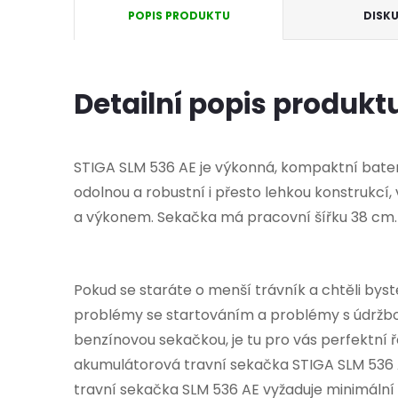
POPIS PRODUKTU
DISK
Detailní popis produkt
STIGA SLM 536 AE je výkonná, kompaktní bater
odolnou a robustní i přesto lehkou konstrukcí
a výkonem. Sekačka má pracovní šířku 38 cm.
Pokud se staráte o menší trávník a chtěli bys
problémy se startováním a problémy s údržbou
benzínovou sekačkou, je tu pro vás perfektní ř
akumulátorová travní sekačka STIGA SLM 536 
travní sekačka SLM 536 AE vyžaduje minimální 