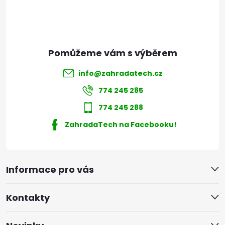
í
info
@
zahradatech.cz
774 245 285
774 245 288
ZahradaTech na Facebooku!
Informace pro vás
Kontakty