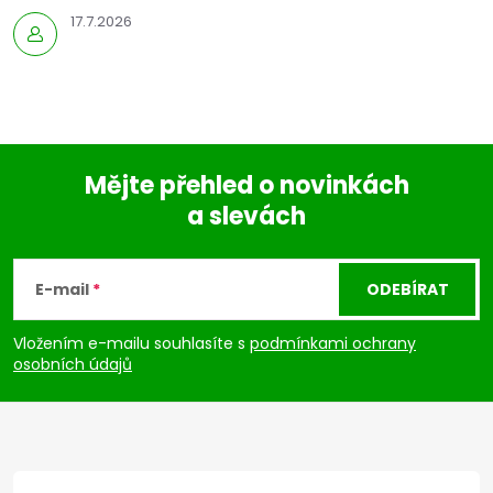
17.7.2026
Mějte přehled o novinkách
a slevách
Z
á
E-mail
ODEBÍRAT
p
Vložením e-mailu souhlasíte s
podmínkami ochrany
osobních údajů
a
t