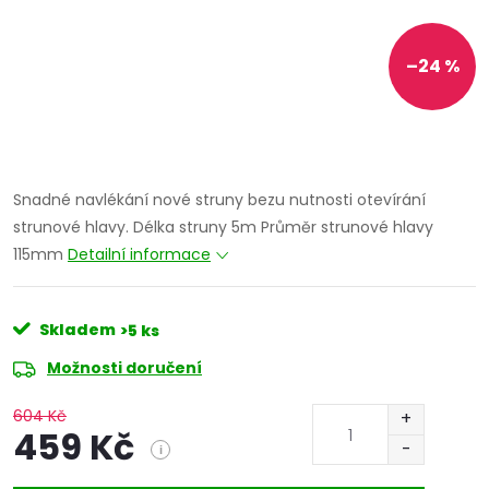
–24 %
Snadné navlékání nové struny bezu nutnosti otevírání
strunové hlavy. Délka struny 5m Průměr strunové hlavy
115mm
Detailní informace
Skladem
>5 ks
Možnosti doručení
604 Kč
459 Kč
i
Měrná