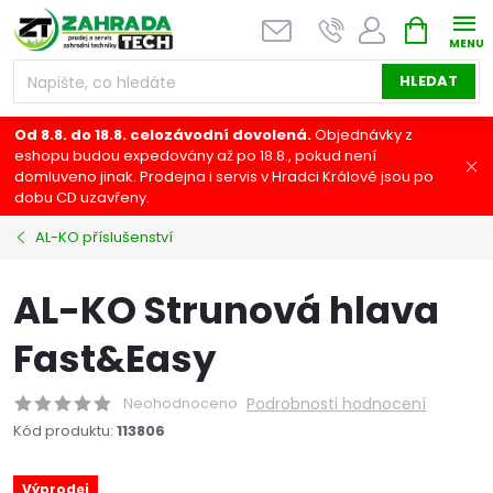
Přejít
NÁKUPNÍ
na
KOŠÍK
obsah
HLEDAT
Od 8.8. do 18.8. celozávodní dovolená.
Objednávky z
eshopu budou expedovány až po 18.8., pokud není
domluveno jinak. Prodejna i servis v Hradci Králové jsou po
dobu CD uzavřeny.
AL-KO příslušenství
AL-KO Strunová hlava
Fast&Easy
Neohodnoceno
Podrobnosti hodnocení
Kód produktu:
113806
Výprodej