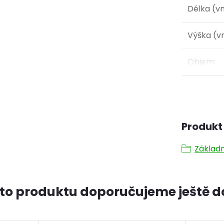
Délka (vn
Výška (vn
Objem
:
Produkt 
Základ
to produktu doporučujeme ještě d