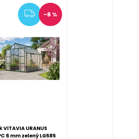
ZDARMA
–8 %
ík VITAVIA URANUS
PC 6 mm zelený LG585