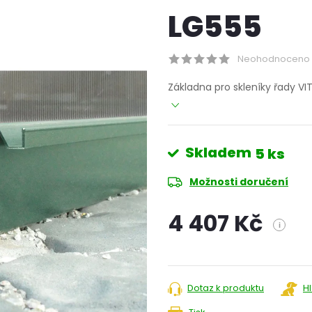
LG555
Neohodnoceno
Základna pro skleníky řady V
Skladem
5 ks
Možnosti doručení
4 407 Kč
i
Měrná
cena:
Dotaz k produktu
H