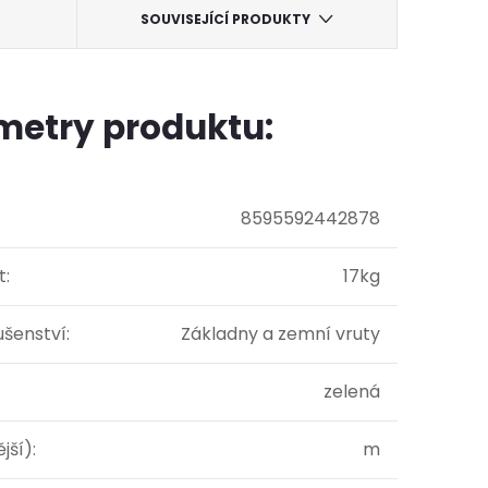
SOUVISEJÍCÍ PRODUKTY
metry produktu:
8595592442878
t
:
17kg
ušenství
:
Základny a zemní vruty
zelená
ější)
:
m