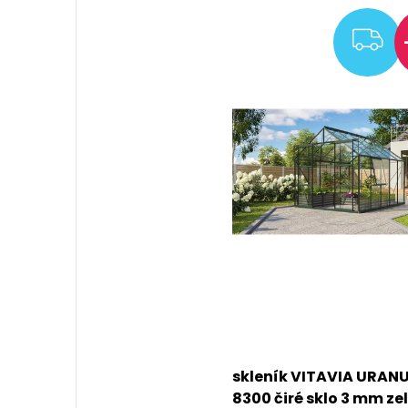
Z
skleník VITAVIA URAN
8300 čiré sklo 3 mm ze