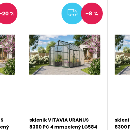
DARMA
ZDARMA
–20 %
–8 %
US
skleník VITAVIA URANUS
sklen
lený
8300 PC 4 mm zelený LG584
8300 