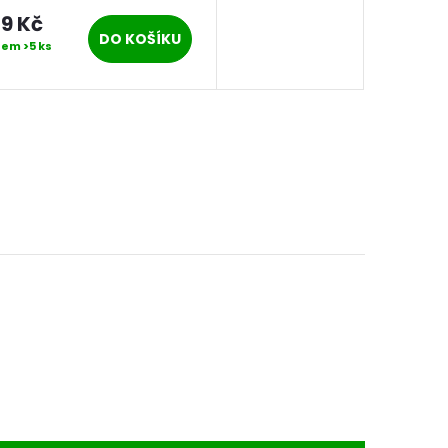
9 Kč
DO KOŠÍKU
dem
>5 ks