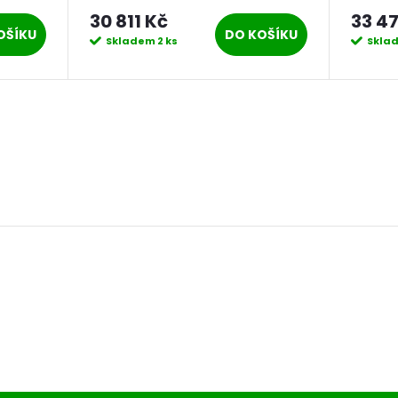
30 811 Kč
33 47
OŠÍKU
DO KOŠÍKU
Skladem
2 ks
Skla