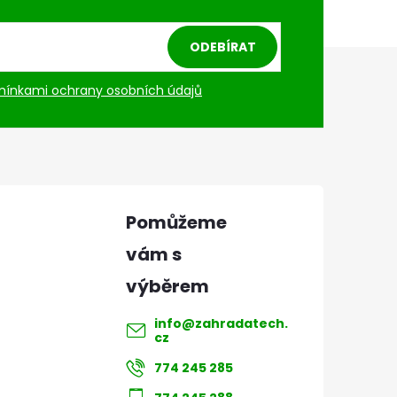
ODEBÍRAT
ínkami ochrany osobních údajů
info
@
zahradatech.
cz
774 245 285