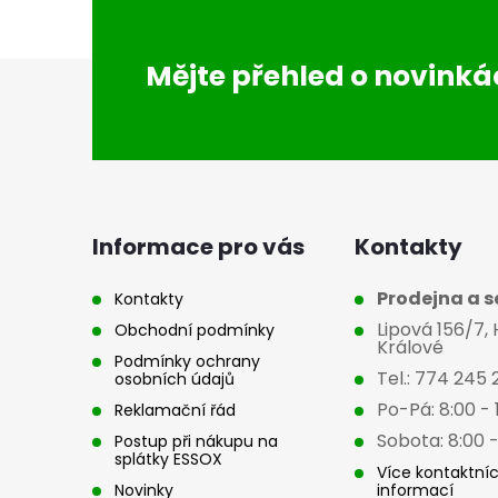
Z
Mějte přehled o novink
á
p
a
Informace pro vás
Kontakty
t
Prodejna a se
Kontakty
Lipová 156/7,
Obchodní podmínky
í
Králové
Podmínky ochrany
Tel.: 774 245 
osobních údajů
Po-Pá: 8:00 - 
Reklamační řád
Sobota: 8:00 -
Postup při nákupu na
splátky ESSOX
Více kontaktní
Novinky
informací