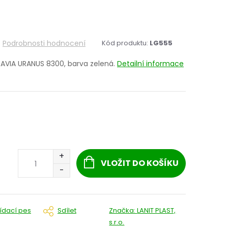
Podrobnosti hodnocení
Kód produktu:
LG555
ITAVIA URANUS 8300, barva zelená.
Detailní informace
VLOŽIT DO KOŠÍKU
lídací pes
Sdílet
Značka:
LANIT PLAST,
s.r.o.