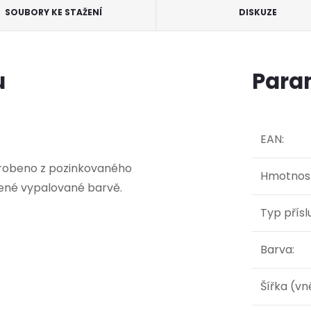
SOUBORY KE STAŽENÍ
DISKUZE
u
Para
EAN
:
yrobeno z pozinkovaného
Hmotnos
ené vypalované barvě.
Typ přísl
Barva
:
Šířka (vn