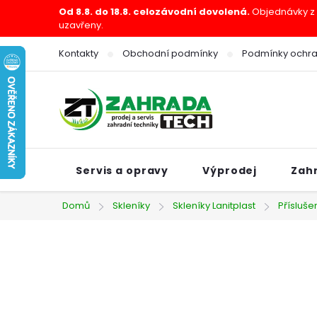
Přejít
Od 8.8. do 18.8. celozávodní dovolená.
Objednávky z e
uzavřeny.
na
obsah
Kontakty
Obchodní podmínky
Podmínky ochra
Servis a opravy
Výprodej
Zah
Domů
Skleníky
Skleníky Lanitplast
Přísluše