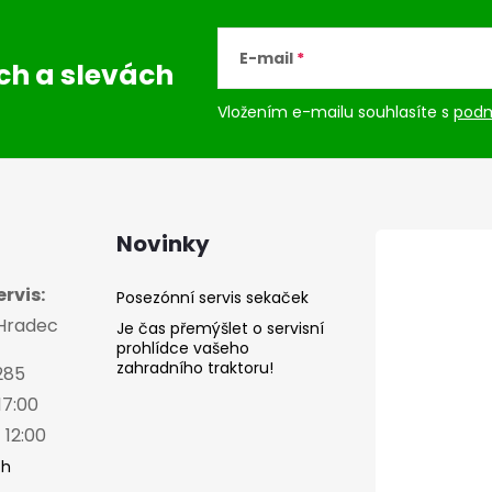
E-mail
ách
a slevách
Vložením e-mailu souhlasíte s
podm
Novinky
rvis:
Posezónní servis sekaček
 Hradec
Je čas přemýšlet o servisní
prohlídce vašeho
zahradního traktoru!
285
17:00
 12:00
ch