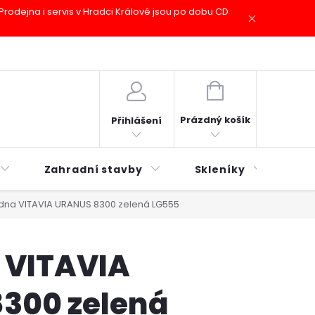
odejna i servis v Hradci Králové jsou po dobu CD
plátky ESSOX
Novinky
NÁKUPNÍ
KOŠÍK
Prázdný košík
Přihlášení
Zahradní stavby
Skleníky
Mu
dna VITAVIA URANUS 8300 zelená LG555
 VITAVIA
300 zelená