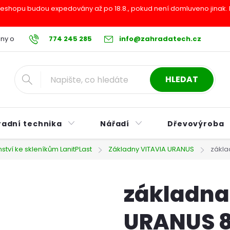
shopu budou expedovány až po 18.8., pokud není domluveno jinak. Pr
ny osobních údajů
774 245 285
Reklamační řád
info@zahradatech.cz
Postup při nákupu na s
HLEDAT
radní technika
Nářadí
Dřevovýroba
nství ke skleníkům LanitPLast
Základny VITAVIA URANUS
zákla
základna
URANUS 8