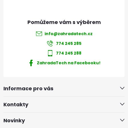
info
@
zahradatech.cz
774 245 285
774 245 288
ZahradaTech na Facebooku!
Informace pro vás
Kontakty
Novinky