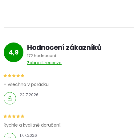
O
v
l
á
Hodnocení zákazníků
d
4,9
172 hodnocení
a
Zobrazit recenze
c
í
+ všechno v pořádku
22.7.2026
p
r
v
Rychle a kvalitně doručení.
k
17.7.2026