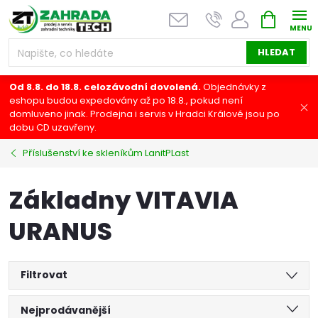
Přejít
NÁKUPNÍ
na
KOŠÍK
obsah
HLEDAT
Od 8.8. do 18.8. celozávodní dovolená.
Objednávky z
eshopu budou expedovány až po 18.8., pokud není
domluveno jinak. Prodejna i servis v Hradci Králové jsou po
dobu CD uzavřeny.
Příslušenství ke skleníkům LanitPLast
Základny VITAVIA
URANUS
Filtrovat
Ř
Nejprodávanější