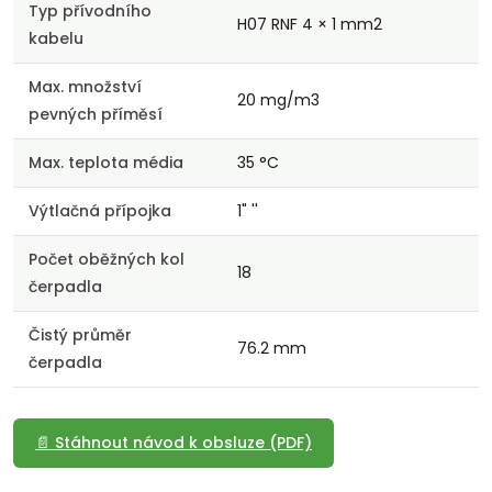
Typ přívodního
H07 RNF 4 × 1 mm2
kabelu
Max. množství
20 mg/m3
pevných příměsí
Max. teplota média
35 °C
Výtlačná přípojka
1" ''
Počet oběžných kol
18
čerpadla
Čistý průměr
76.2 mm
čerpadla
📄 Stáhnout návod k obsluze (PDF)