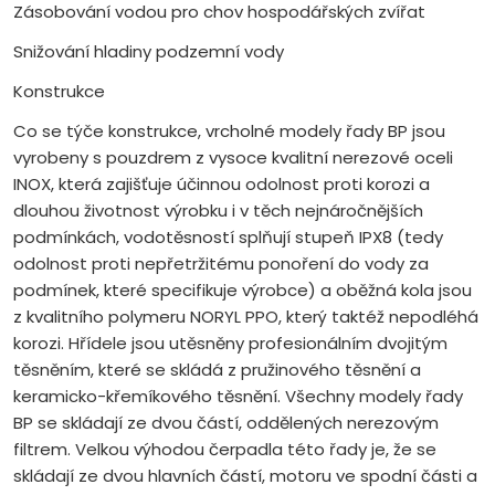
Zásobování vodou pro chov hospodářských zvířat
Snižování hladiny podzemní vody
Konstrukce
Co se týče konstrukce, vrcholné modely řady BP jsou
vyrobeny s pouzdrem z vysoce kvalitní nerezové oceli
INOX, která zajišťuje účinnou odolnost proti korozi a
dlouhou životnost výrobku i v těch nejnáročnějších
podmínkách, vodotěsností splňují stupeň IPX8 (tedy
odolnost proti nepřetržitému ponoření do vody za
podmínek, které specifikuje výrobce) a oběžná kola jsou
z kvalitního polymeru NORYL PPO, který taktéž nepodléhá
korozi. Hřídele jsou utěsněny profesionálním dvojitým
těsněním, které se skládá z pružinového těsnění a
keramicko-křemíkového těsnění. Všechny modely řady
BP se skládají ze dvou částí, oddělených nerezovým
filtrem. Velkou výhodou čerpadla této řady je, že se
skládají ze dvou hlavních částí, motoru ve spodní části a