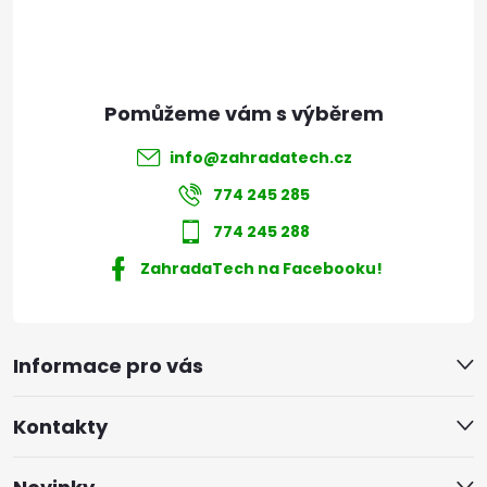
í
info
@
zahradatech.cz
774 245 285
774 245 288
ZahradaTech na Facebooku!
Informace pro vás
Kontakty