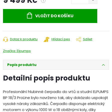
i
Měrná
cena:
VLOŽIT DO KOŠÍKU
Dotaz k produktu
Hlídací pes
Sdílet
Značka:
Elpumps
Popis produktu
Detailní popis produktu
Profesionální hlubinné čerpadlo do vrtů a studní ELPUMPS
BP 18/3 ProLine bylo navrženo tak, aby dokázalo uspokojit
vysoké nároky zákazníků. Čerpadlo disponuje elektrický
motorem o výkonu 1000 W a 18 oběžnými koly, díky