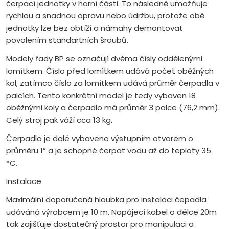
čerpací jednotky v horní části. To následně umožňuje
rychlou a snadnou opravu nebo údržbu, protože obě
jednotky lze bez obtíží a námahy demontovat
povolením standartních šroubů.
Modely řady BP se označují dvěma čísly oddělenými
lomítkem. Číslo před lomítkem udává počet oběžných
kol, zatímco číslo za lomítkem udává průměr čerpadla v
palcích. Tento konkrétní model je tedy vybaven 18
oběžnými koly a čerpadlo má průměr 3 palce (76,2 mm).
Celý stroj pak váží cca 13 kg.
Čerpadlo je dalé vybaveno výstupním otvorem o
průměru 1” a je schopné čerpat vodu až do teploty 35
°C.
Instalace
Maximální doporučená hloubka pro instalaci čepadla
udáváná výrobcem je 10 m. Napájecí kabel o délce 20m
tak zajišťuje dostatečný prostor pro manipulaci a