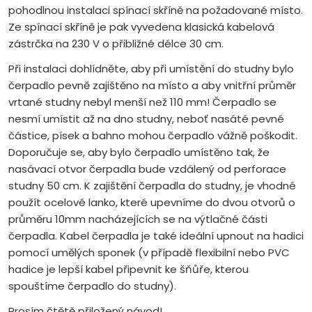
pohodlnou instalaci spínací skříně na požadované místo.
Ze spínací skříně je pak vyvedena klasická kabelová
zástrčka na 230 V o přibližné délce 30 cm.
Při instalaci dohlídněte, aby při umístění do studny bylo
čerpadlo pevně zajištěno na místo a aby vnitřní průměr
vrtané studny nebyl menší než 110 mm! Čerpadlo se
nesmí umístit až na dno studny, neboť nasáté pevné
částice, písek a bahno mohou čerpadlo vážně poškodit.
Doporučuje se, aby bylo čerpadlo umístěno tak, že
nasávací otvor čerpadla bude vzdálený od perforace
studny 50 cm. K zajištění čerpadla do studny, je vhodné
použít ocelové lanko, které upevníme do dvou otvorů o
průměru 10mm nacházejících se na výtlačné části
čerpadla. Kabel čerpadla je také ideální upnout na hadici
pomocí umělých sponek (v případě flexibilní nebo PVC
hadice je lepší kabel připevnit ke šňůře, kterou
spouštíme čerpadlo do studny).
Prosím čtětě přiložený návod!