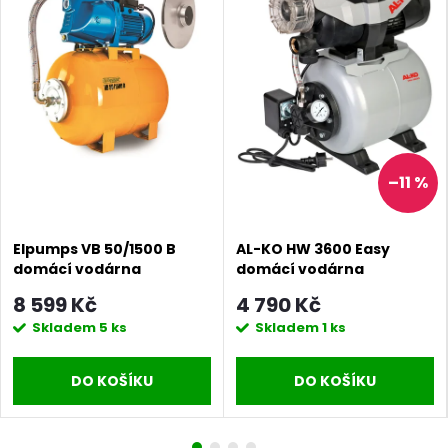
–11 %
Elpumps VB 50/1500 B
AL-KO HW 3600 Easy
domácí vodárna
domácí vodárna
8 599 Kč
4 790 Kč
Skladem
5 ks
Skladem
1 ks
DO KOŠÍKU
DO KOŠÍKU