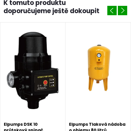
K tomuto produktu
doporučujeme ještě dokoupit
Elpumps DSK 10
Elpumps Tlaková nádoba
průtokový spínač
o objemu 80 litrů