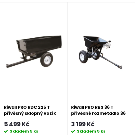
Riwall PRO RDC 225 T
Riwall PRO RBS 36 T
přívěsný sklopný vozík
přívěsné rozmetadlo 36
225 kg
kg
5 499 Kč
3 199 Kč
Skladem
5 ks
Skladem
5 ks