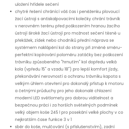
uložení hřídele sečení
chytré řešení chránící váš čas i peněženku plovoucí
žací ústroji s antiskalpovacími kolečky chrání trávník
v nerovném terénu před poškozením hranou žacího
ústrojí široké žací ústrojí pro možnost sečení těsně u
překážek, zídek nebo chodníků přední náprava se
systémem naklápění kol do strany při změně směru-
perfektní kopírování poloměru zatáčky bez poškození
trávníku způsobeného "hrnutím" kol dopředu velká
kola (vpředu 15" a vzadu 18") pro lepší komfort jízdy,
překonávání nerovností a ochranu trávníku kapota s
velkým úhlem otevření pro dokonalý přístup k motoru
a četnými průduchy pro jeho dokonalé chlazení
moderní LED světlomety pro dobrou viditelnost a
bezpečnou práci i za horších světelných podmínek
velký objem koše 245 l pro posekání velké plochy v co
nejkratším čase funkce 3 v 1
sběr do koše, mulčování (s příslušenstvím), zadní