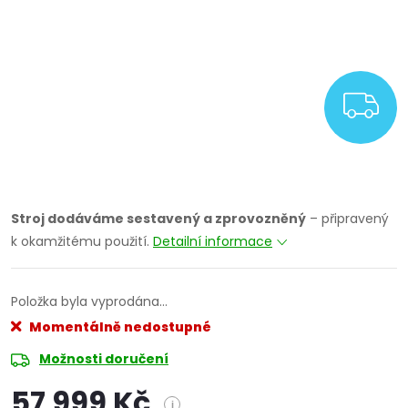
Z
Stroj dodáváme sestavený a zprovozněný
– připravený
k okamžitému použití.
Detailní informace
Položka byla vyprodána…
Momentálně nedostupné
Možnosti doručení
57 999 Kč
i