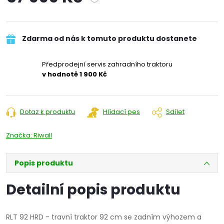
Měrná
cena:
Zdarma od nás k tomuto produktu dostanete
Předprodejní servis zahradního traktoru
v hodnotě 1 900 Kč
Dotaz k produktu
Hlídací pes
Sdílet
Značka:
Riwall
Popis produktu
Detailní popis produktu
RLT 92 HRD - travní traktor 92 cm se zadním výhozem a