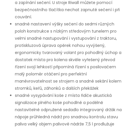
a zapínání sečení. U stroje Riwall můžete pomocí
bezpečnostního tlačítka nechat zapnuté sečení i při
couvání.
snadné nastavení výšky sečení do sedmi různých
poloh konstrukce s nízkým středovým tunelem pro
velmi snadné nastupování i vystupování z traktoru,
protiskluzová úprava opěrek nohou vyvýšený,
ergonomicky tvarovaný volant pro pohodlný úchop a
dostatek místa pro kolena skvěle vyřešený převod
řízení svojí lehkostí připomíná řízení s posilovačem
malý poloměr otáčení pro perfektní
manévrovatelnost se strojem a snadné sekání kolem
stromků, keřů, záhonků a dalších překážek
snadné vysypávání koše z místa řidiče akustická
signalizace plného koše pohodlné a podélně
nastavitelné odpružené sedadlo integrovaný držák na
nápoje průhledná nádrž pro snadnou kontrolu stavu
paliva velký objem palivové nádrže 7,5 l prodlužuje