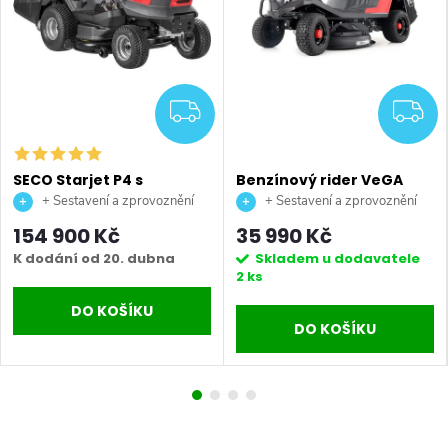
DARMA
ZDARMA
Z
SECO Starjet P4 s
Benzínový rider VeGA
motorem Kawasaki FS 651
T66R
+ Sestavení a zprovoznění
+ Sestavení a zprovoznění
stroje + doprava až na vaši
stroje + doprava až na vaši
154 900 Kč
35 990 Kč
zahradu.
zahradu.
K dodání od 20. dubna
Skladem u dodavatele
2 ks
DO KOŠÍKU
DO KOŠÍKU