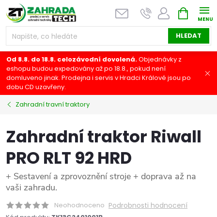
Přejít
NÁKUPNÍ
na
KOŠÍK
obsah
HLEDAT
Od 8.8. do 18.8. celozávodní dovolená.
Objednávky z
eshopu budou expedovány až po 18.8., pokud není
domluveno jinak. Prodejna i servis v Hradci Králové jsou po
dobu CD uzavřeny.
Zahradní travní traktory
Zahradní traktor Riwall
PRO RLT 92 HRD
+ Sestavení a zprovoznění stroje + doprava až na
vaši zahradu.
Neohodnoceno
Podrobnosti hodnocení