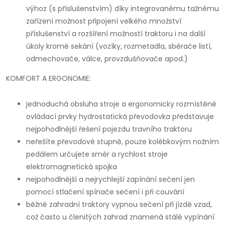
výhoz (s příslušenstvím) díky integrovanému tažnému
zařízení možnost připojení velkého množství
příslušenství a rozšíření možností traktoru i na další
úkoly kromě sekání (vozíky, rozmetadla, sběrače listí,
odmechovače, válce, provzdušňovače apod.)
KOMFORT A ERGONOMIE:
jednoduchá obsluha stroje a ergonomicky rozmístěné
ovládací prvky hydrostatická převodovka představuje
nejpohodlnější řešení pojezdu travního traktoru
neřešíte převodové stupně, pouze kolébkovým nožním
pedálem určujete směr a rychlost stroje
elektromagnetická spojka
nejpohodlnější a nejrychlejší zapínání sečení jen
pomocí stlačení spínače sečení i při couvání
běžné zahradní traktory vypnou sečení při jízdě vzad,
což často u členitých zahrad znamená stálé vypínání