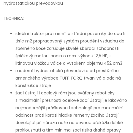
hydrostatickou převodovkou
TECHNIKA:
ideální traktor pro menší a střední pozemky do cca 5
tisíc m2 propracovaný systém proudění vzduchu do
sběrného koše zaručuje skvělé sběrací schopnosti
špičkový motor Loncin o max. výkonu 12,5 HP, s
litinovou vložkou válce a vysokém objemu 452 cm3
moderní hydrostatická převodovka od prestižního
amerického výrobce TUFF TORQ trvanlivá a odolná
konstrukce stroje
žací ústrojí i ocelový rám jsou svářeny roboticky
s maximální přesností ocelové žací ústrojí je lakováno
nejmodernější práškovou technologií pro maximální
odolnost proti korozi hladké řemeny žacího ústrojí
dovolující při nárazu nože na pevnou překážku lehké
proklouznutí a tím minimalizaci rizika drahé opravy