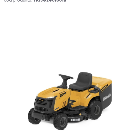
Kód produktu:
TK13G2401001B