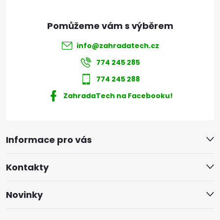
info
@
zahradatech.cz
774 245 285
774 245 288
ZahradaTech na Facebooku!
Informace pro vás
Kontakty
Novinky