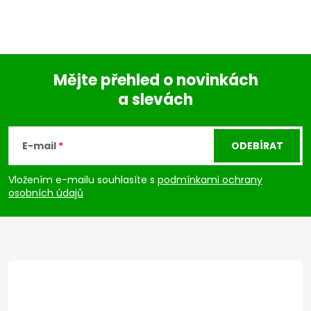
Mějte přehled o novinkách
a slevách
Z
á
E-mail
ODEBÍRAT
p
Vložením e-mailu souhlasíte s
podmínkami ochrany
osobních údajů
a
t
í