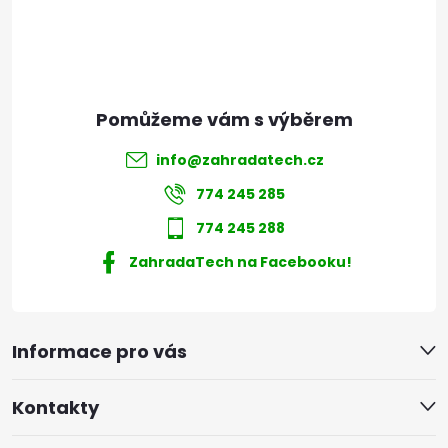
í
info
@
zahradatech.cz
774 245 285
774 245 288
ZahradaTech na Facebooku!
Informace pro vás
Kontakty