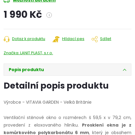
Možnosti doručení
1 990 Kč
i
Měrná
cena:
Dotaz k produktu
Hlídací pes
Sdílet
Značka:
LANIT PLAST, s.r.o.
Popis produktu
Detailní popis produktu
Výrobce - VITAVIA GARDEN - Velká Británie
Ventilační stěnové okno o rozměrech š 59,5 x v 79,2 cm,
provedení z eloxovaného hliníku.
Prosklení okna je z
komůrkového polykarbonátu 6 mm
, který je obsahem