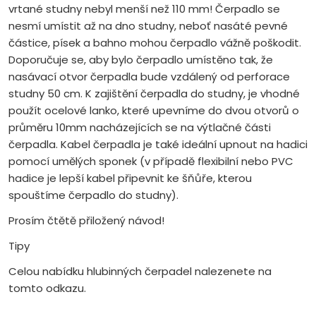
vrtané studny nebyl menší než 110 mm! Čerpadlo se
nesmí umístit až na dno studny, neboť nasáté pevné
částice, písek a bahno mohou čerpadlo vážně poškodit.
Doporučuje se, aby bylo čerpadlo umístěno tak, že
nasávací otvor čerpadla bude vzdálený od perforace
studny 50 cm. K zajištění čerpadla do studny, je vhodné
použít ocelové lanko, které upevníme do dvou otvorů o
průměru 10mm nacházejících se na výtlačné části
čerpadla. Kabel čerpadla je také ideální upnout na hadici
pomocí umělých sponek (v případě flexibilní nebo PVC
hadice je lepší kabel připevnit ke šňůře, kterou
spouštíme čerpadlo do studny).
Prosím čtětě přiložený návod!
Tipy
Celou nabídku hlubinných čerpadel nalezenete na
tomto odkazu.