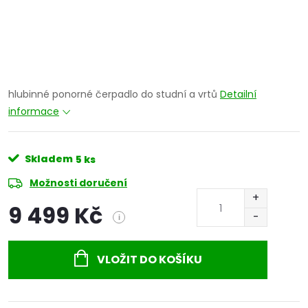
hlubinné ponorné čerpadlo do studní a vrtů
Detailní
informace
Skladem
5 ks
Možnosti doručení
9 499 Kč
i
Měrná
cena:
VLOŽIT DO KOŠÍKU