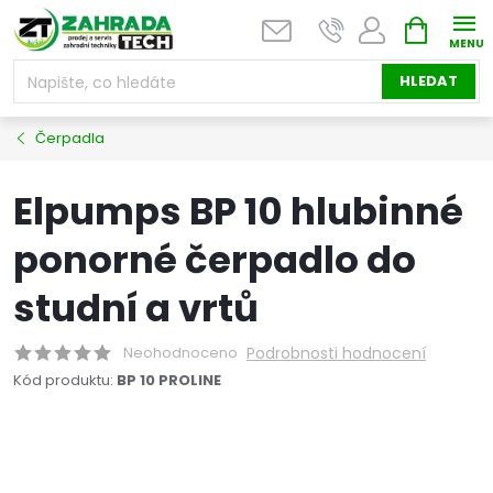
Přejít
NÁKUPNÍ
na
KOŠÍK
obsah
HLEDAT
Čerpadla
Elpumps BP 10 hlubinné
ponorné čerpadlo do
studní a vrtů
Neohodnoceno
Podrobnosti hodnocení
Kód produktu:
BP 10 PROLINE