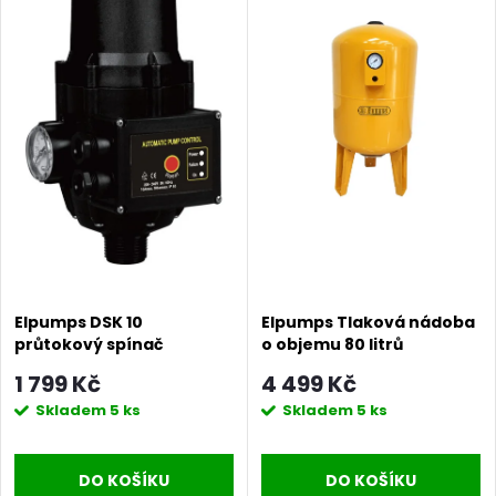
Elpumps DSK 10
Elpumps Tlaková nádoba
průtokový spínač
o objemu 80 litrů
(hydrokontrola)
1 799 Kč
4 499 Kč
Skladem
5 ks
Skladem
5 ks
DO KOŠÍKU
DO KOŠÍKU