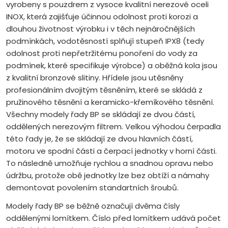
vyrobeny s pouzdrem z vysoce kvalitní nerezové oceli
INOX, která zajišťuje účinnou odolnost proti korozi a
dlouhou životnost výrobku i v těch nejnáročnějších
podmínkách, vodotěsností splňují stupeň IPX8 (tedy
odolnost proti nepřetržitému ponoření do vody za
podmínek, které specifikuje výrobce) a oběžná kola jsou
z kvalitní bronzové slitiny. Hřídele jsou utěsněny
profesionálním dvojitým těsněním, které se skládá z
pružinového těsnění a keramicko-křemíkového těsnění.
Všechny modely řady BP se skládají ze dvou částí,
oddělených nerezovým filtrem. Velkou výhodou čerpadla
této řady je, že se skládají ze dvou hlavních částí,
motoru ve spodní části a čerpací jednotky v horní části.
To následně umožňuje rychlou a snadnou opravu nebo
údržbu, protože obě jednotky lze bez obtíží a námahy
demontovat povolením standartních šroubů.
Modely řady BP se běžně označují dvěma čísly
oddělenými lomítkem. Číslo před lomítkem udává počet