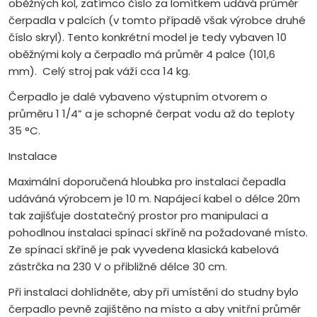
oběžných kol, zatímco číslo za lomítkem udává průměr
čerpadla v palcích (v tomto případě však výrobce druhé
číslo skryl). Tento konkrétní model je tedy vybaven 10
oběžnými koly a čerpadlo má průměr 4 palce (101,6
mm). Celý stroj pak váží cca 14 kg.
Čerpadlo je dalé vybaveno výstupním otvorem o
průměru 1 1/4” a je schopné čerpat vodu až do teploty
35 °C.
Instalace
Maximální doporučená hloubka pro instalaci čepadla
udáváná výrobcem je 10 m. Napájecí kabel o délce 20m
tak zajišťuje dostatečný prostor pro manipulaci a
pohodlnou instalaci spínací skříně na požadované místo.
Ze spínací skříně je pak vyvedena klasická kabelová
zástrčka na 230 V o přibližné délce 30 cm.
Při instalaci dohlídněte, aby při umístění do studny bylo
čerpadlo pevně zajištěno na místo a aby vnitřní průměr