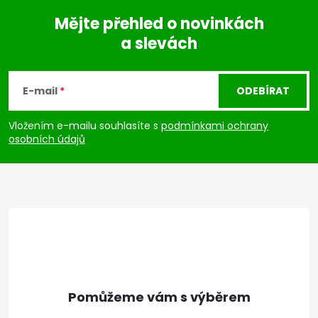
Mějte přehled o novinkách
a slevách
Z
á
E-mail
ODEBÍRAT
p
Vložením e-mailu souhlasíte s
podmínkami ochrany
osobních údajů
a
t
í