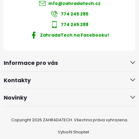
info
@
zahradatech.cz
774 245 285
774 245 288
ZahradaTech na Facebooku!
Informace pro vás
Kontakty
Novinky
Copyright 2026
ZAHRADATECH
. Všechna práva vyhrazena.
Vytvořil Shoptet