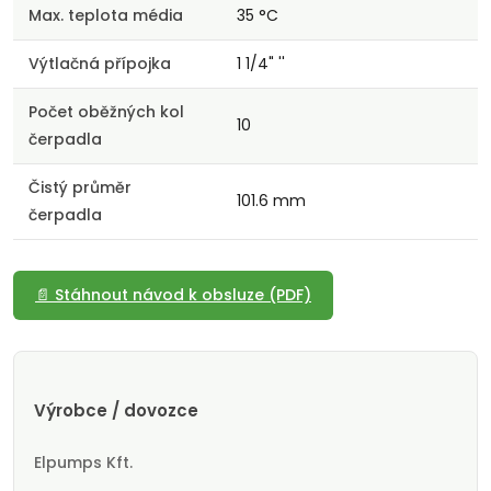
Max. teplota média
35 °C
Výtlačná přípojka
1 1/4" ''
Počet oběžných kol
10
čerpadla
Čistý průměr
101.6 mm
čerpadla
📄 Stáhnout návod k obsluze (PDF)
Výrobce / dovozce
Elpumps Kft.