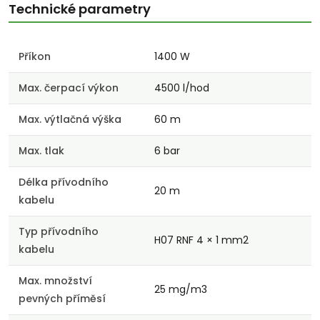
Technické parametry
Příkon
1400 W
Max. čerpací výkon
4500 l/hod
Max. výtlačná výška
60 m
Max. tlak
6 bar
Délka přívodního
20 m
kabelu
Typ přívodního
H07 RNF 4 × 1 mm2
kabelu
Max. množství
25 mg/m3
pevných příměsí